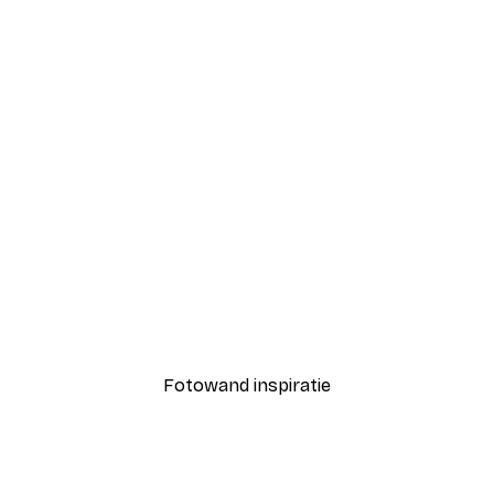
-40%*
Coco Poster
Vanaf € 7,77
€ 12,95
Fotowand inspiratie