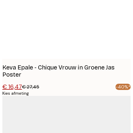
Product
images
Keva Epale - Chique Vrouw in Groene Jas
Poster
€ 16,47
€ 27,45
-40%*
Kies afmeting