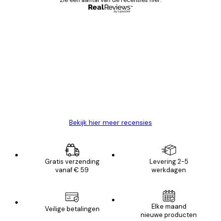
Zie een aantal van de recensies hier.
Geverifieerde koper
Recensies
van
Zeer tevreden
klanten
26 mei
Brenda W
Bekijk hier meer recensies
Gratis verzending
Levering 2-5
vanaf € 59
werkdagen
Elke maand
Veilige betalingen
nieuwe producten