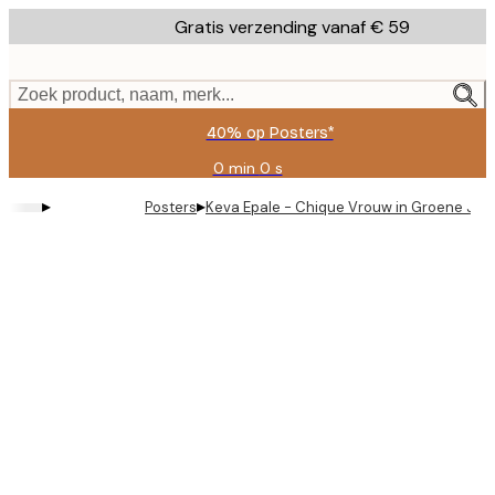
Skip
Gratis verzending vanaf € 59
to
main
content.
Zoek product, naam, merk...
40% op Posters*
0 min
0 s
Geldig
tot:
▸
▸
Posters
Keva Epale - Chique Vrouw in Groene Jas 
2026-
08-
09