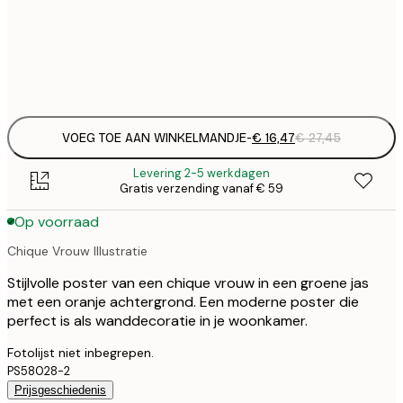
50x50 cm
€
Frame
options
VOEG TOE AAN WINKELMANDJE
-
€ 16,47
€ 27,45
Levering 2-5 werkdagen
Gratis verzending vanaf € 59
Op voorraad
Chique Vrouw Illustratie
Stijlvolle poster van een chique vrouw in een groene jas
met een oranje achtergrond. Een moderne poster die
perfect is als wanddecoratie in je woonkamer.
Fotolijst niet inbegrepen.
PS58028-2
Prijsgeschiedenis