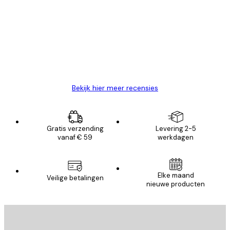
van
Zeer tevreden
klanten
26 mei
Brenda W
Bekijk hier meer recensies
Gratis verzending
Levering 2-5
vanaf € 59
werkdagen
Elke maand
Veilige betalingen
nieuwe producten