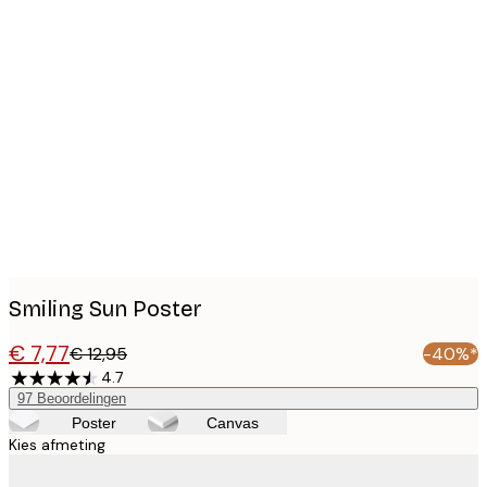
Product
images
Smiling Sun Poster
€ 7,77
€ 12,95
-40%*
4.7
97
Beoordelingen
Poster
Canvas
Kies afmeting