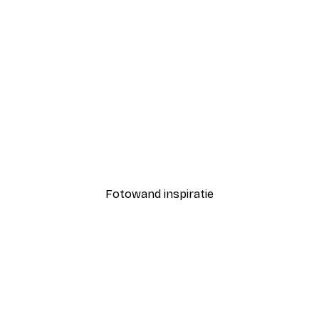
-40%*
Lachende Wolk Poster
Vanaf € 7,77
€ 12,95
Fotowand inspiratie