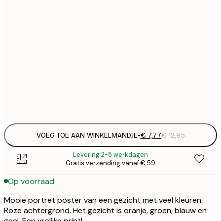
€
21x30 cm
€
€ 
30x40 cm
€
€ 
50x70 cm
€
Frame
options
VOEG TOE AAN WINKELMANDJE
-
€ 7,77
€ 12,95
Levering 2-5 werkdagen
Gratis verzending vanaf € 59
Op voorraad
Mooie portret poster van een gezicht met veel kleuren.
Roze achtergrond. Het gezicht is oranje, groen, blauw en
geel. Een vrolijke print!