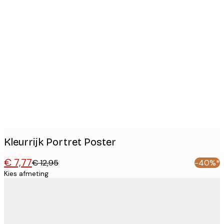
Product
images
Kleurrijk Portret Poster
€ 7,77
€ 12,95
-40%*
Kies afmeting