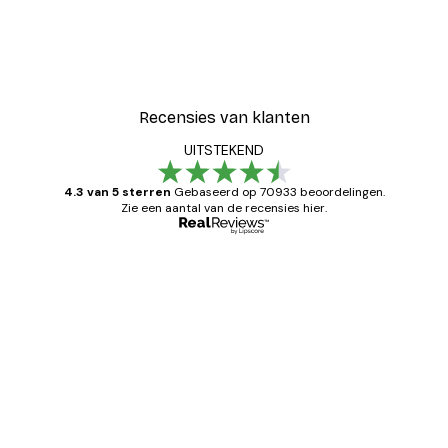
Recensies van klanten
UITSTEKEND
4.3 van 5 sterren
Gebaseerd op 70933 beoordelingen.
Zie een aantal van de recensies hier.
Geverifieerde koper
Recensies
van
Zeer tevreden
klanten
26 mei
Brenda W