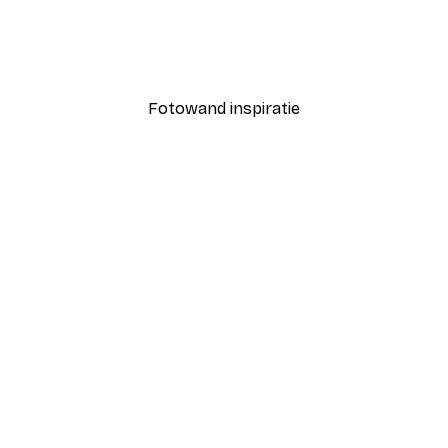
Luipaard Poster
Vanaf € 12,87
€ 21,45
Fotowand inspiratie