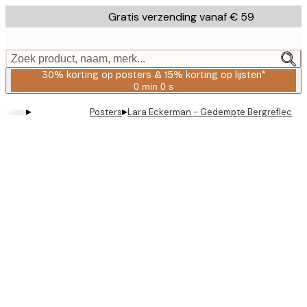
Skip
Gratis verzending vanaf € 59
to
main
content.
Zoek product, naam, merk...
30% korting op posters & 15% korting op lijsten*
0 min
0 s
Geldig
tot:
▸
▸
Posters
Lara Eckerman - Gedempte Bergreflectie 
2026-
08-
06