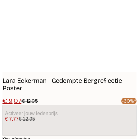
Product
images
Lara Eckerman - Gedempte Bergreflectie
Poster
€ 9,07
€ 12,95
-30%*
Activeer jouw ledenprijs
€ 7,77
€ 12,95
Kies afmeting