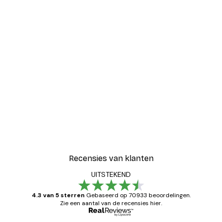
-30%*
Blije Bloemen Poster
Vanaf € 9,07
€ 12,95
Recensies van klanten
UITSTEKEND
4.3 van 5 sterren
Gebaseerd op 70933 beoordelingen.
Zie een aantal van de recensies hier.