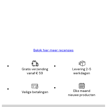
Geverifieerde koper
Recensies
van
Zeer tevreden
klanten
26 mei
Brenda W
Bekijk hier meer recensies
Gratis verzending
Levering 2-5
vanaf € 59
werkdagen
Elke maand
Veilige betalingen
nieuwe producten