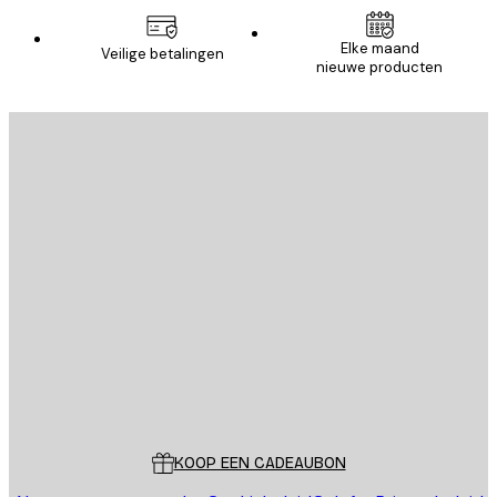
Elke maand
Veilige betalingen
nieuwe producten
E-mail
VERSTUUR
Store
Poster Store
Klantenservice
KOOP EEN CADEAUBON