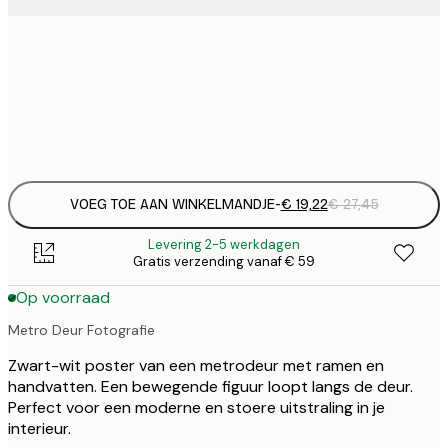
€ 
50x50 cm
€
Frame
options
VOEG TOE AAN WINKELMANDJE
-
€ 19,22
€ 27,45
Levering 2-5 werkdagen
Gratis verzending vanaf € 59
Op voorraad
Metro Deur Fotografie
Zwart-wit poster van een metrodeur met ramen en
handvatten. Een bewegende figuur loopt langs de deur.
Perfect voor een moderne en stoere uitstraling in je
interieur.