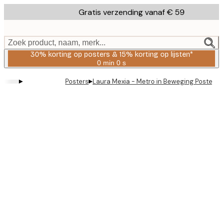
Skip
Gratis verzending vanaf € 59
to
main
content.
Zoek product, naam, merk...
30% korting op posters & 15% korting op lijsten*
0 min
0 s
Geldig
tot:
▸
▸
Posters
Laura Mexia - Metro in Beweging Poster
2026-
08-
06
Product