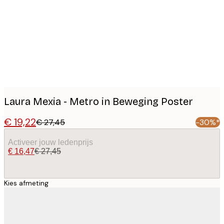
images
Laura Mexia - Metro in Beweging Poster
€ 19,22
€ 27,45
-30%*
Activeer jouw ledenprijs
€ 16,47
€ 27,45
Kies afmeting