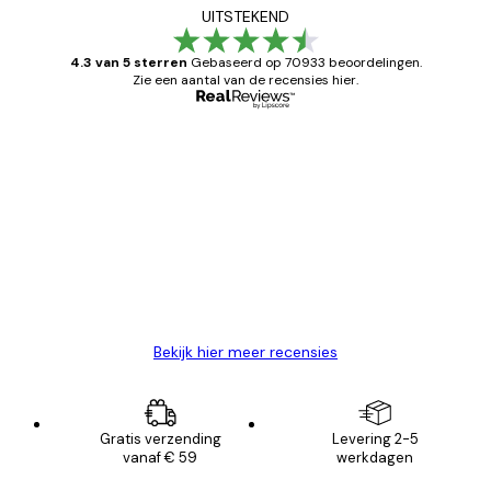
UITSTEKEND
4.3 van 5 sterren
Gebaseerd op 70933 beoordelingen.
Zie een aantal van de recensies hier.
Geverifieerde koper
Recensies
van
Zeer tevreden
klanten
26 mei
Brenda W
Bekijk hier meer recensies
Gratis verzending
Levering 2-5
vanaf € 59
werkdagen