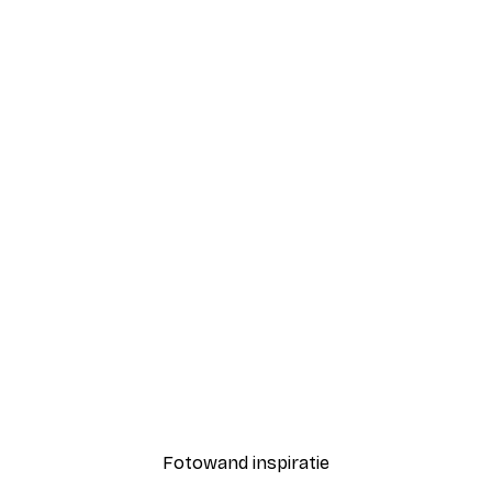
-30%*
Coco Poster
Vanaf € 9,07
€ 12,95
Fotowand inspiratie