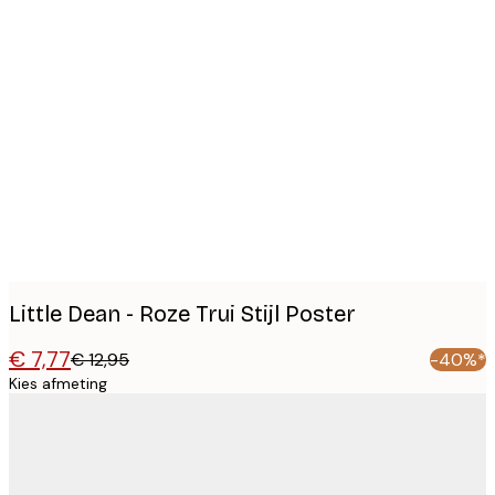
Product
images
Little Dean - Roze Trui Stijl Poster
€ 7,77
€ 12,95
-40%*
Kies afmeting