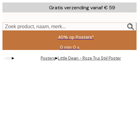
Skip
Gratis verzending vanaf € 59
to
main
content.
Zoek product, naam, merk...
40% op Posters*
0 min
0 s
Geldig
tot:
▸
▸
Posters
Little Dean - Roze Trui Stijl Poster
2026-
08-
09