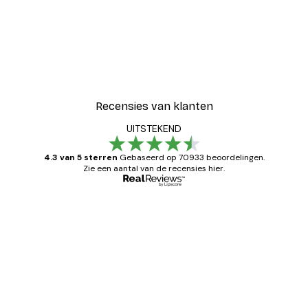
-40%*
Coco Poster
Vanaf € 7,77
€ 12,95
Recensies van klanten
UITSTEKEND
4.3 van 5 sterren
Gebaseerd op 70933 beoordelingen.
Zie een aantal van de recensies hier.
Geverifieerde koper
Recensies
van
Zeer tevreden
klanten
26 mei
Brenda W