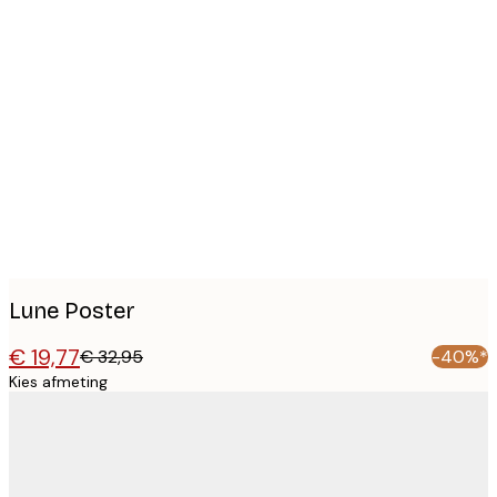
Product
images
Lune Poster
€ 19,77
€ 32,95
-40%*
Kies afmeting