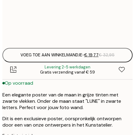
€ 
50x70 cm
€
Frame
options
VOEG TOE AAN WINKELMANDJE
-
€ 19,77
€ 32,95
Levering 2-5 werkdagen
Gratis verzending vanaf € 59
Op voorraad
Een elegante poster van de maan in grijze tinten met
zwarte vlekken. Onder de maan staat "LUNE" in zwarte
letters. Perfect voor jouw foto wand.
Dit is een exclusieve poster, oorspronkelijk ontworpen
door een van onze ontwerpers in het Kunstatelier.