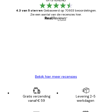
4.3 van 5 sterren
Gebaseerd op 70933 beoordelingen.
Zie een aantal van de recensies hier.
Geverifieerde koper
Recensies
van
Zeer tevreden
klanten
26 mei
Brenda W
Bekijk hier meer recensies
Gratis verzending
Levering 2-5
vanaf € 59
werkdagen