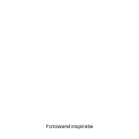
-40%*
Coco Poster
Vanaf € 7,77
€ 12,95
Fotowand inspiratie