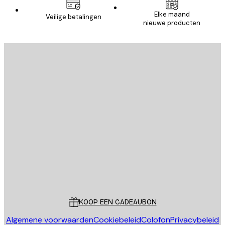
Elke maand
Veilige betalingen
nieuwe producten
E-mail
VERSTUUR
Store
Poster Store
Klantenservice
KOOP EEN CADEAUBON
Algemene voorwaarden
Cookiebeleid
Colofon
Privacybeleid