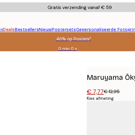
Gratis verzending vanaf € 59
en
Deals
Bestsellers
Nieuw
Postersets
Gepersonaliseerde Fotopri
40% op Posters*
0 min
0 s
Geldig
tot:
2026-
08-
09
Maruyama Ōkyo
€ 7,77
€ 12,95
Kies afmeting