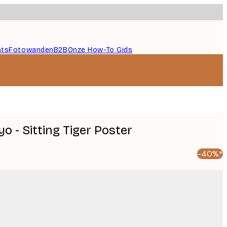
nts
Fotowanden
B2B
Onze How-To Gids
 - Sitting Tiger Poster
-40%*