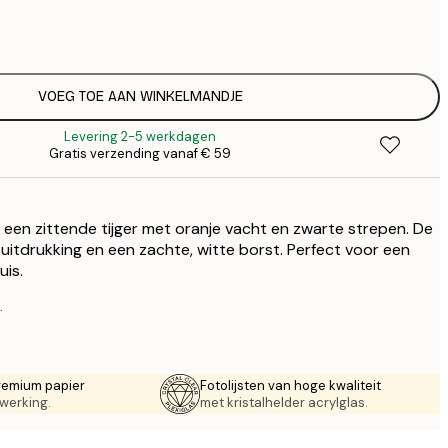
€
€
€ 
€
€ 
VOEG TOE AAN WINKELMANDJE
€
Levering 2-5 werkdagen
€ 
Gratis verzending vanaf € 59
€
€ 
€
een zittende tijger met oranje vacht en zwarte strepen. De
 uitdrukking en een zachte, witte borst. Perfect voor een
uis.
.
remium papier
Fotolijsten van hoge kwaliteit
werking.
met kristalhelder acrylglas.