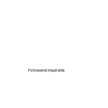
-40%*
Hokusai - The Great Wave La
Vanaf € 7,77
€ 12,95
Fotowand inspiratie