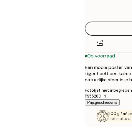
Frame
21x30 cm
options
30x40 cm
40x50 cm
50x70 cm
Op voorraad
70x100 cm
Een mooie poster van 
tijger heeft een kalme
natuurlijke sfeer in je h
Fotolijst niet inbegrepen
PS55280-4
Prijsgeschiedenis
200 g / m² p
met matte af