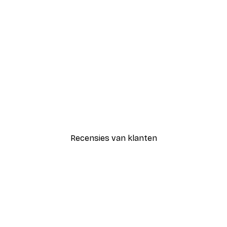
-30%*
Blije Bloemen Poster
Vanaf € 9,07
€ 12,95
Recensies van klanten