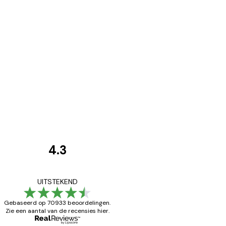
4.3
Recensies
van
Zeer tevreden
UITSTEKEND
klanten
Gebaseerd op 70933 beoordelingen.
Zie een aantal van de recensies hier.
26 mei