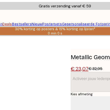
Gratis verzending vanaf € 59
en
Deals
Bestsellers
Nieuw
Postersets
Gepersonaliseerde Fotopri
30% korting op posters & 15% korting op lijsten*
0 min
0 s
Geldig
tot:
2026-
08-
06
Metallic Geom
€ 23,07
€ 32,95
Activeer jouw ledenpr
Kies afmeting