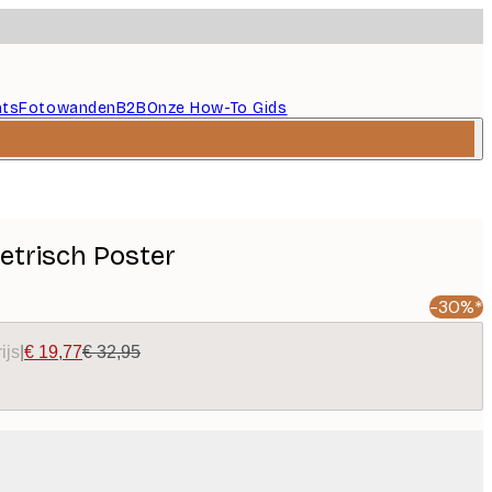
nts
Fotowanden
B2B
Onze How-To Gids
etrisch Poster
-30%*
ijs
|
€ 19,77
€ 32,95