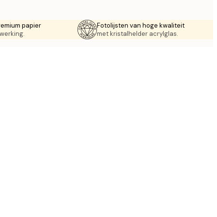
remium papier
Fotolijsten van hoge kwaliteit
werking.
met kristalhelder acrylglas.