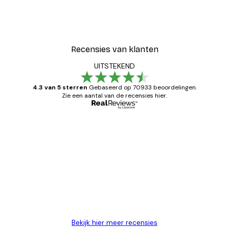
r
Luipaard Poster
Vanaf € 12,87
€ 21,45
Recensies van klanten
UITSTEKEND
4.3 van 5 sterren
Gebaseerd op 70933 beoordelingen.
Zie een aantal van de recensies hier.
Geverifieerde koper
Recensies
van
Zeer tevreden
klanten
26 mei
Brenda W
Bekijk hier meer recensies