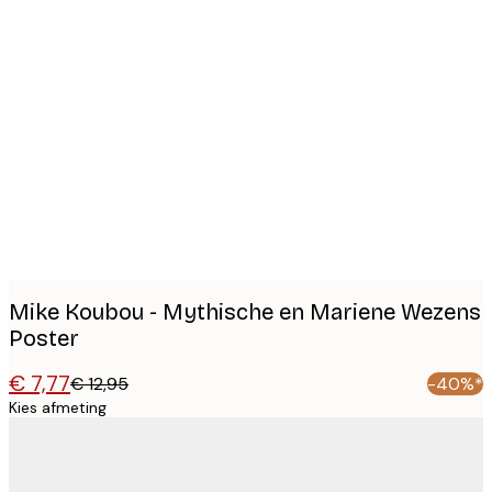
Product
images
Mike Koubou - Mythische en Mariene Wezens
Poster
€ 7,77
€ 12,95
-40%*
Kies afmeting