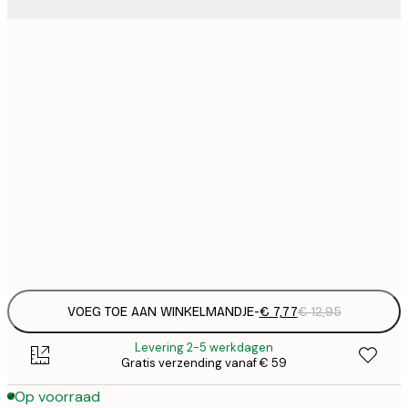
€
21x30 cm
€
€ 
30x40 cm
€
€ 
50x70 cm
€
€ 
70x100 cm
€
Frame
options
VOEG TOE AAN WINKELMANDJE
-
€ 7,77
€ 12,95
Levering 2-5 werkdagen
Gratis verzending vanaf € 59
Op voorraad