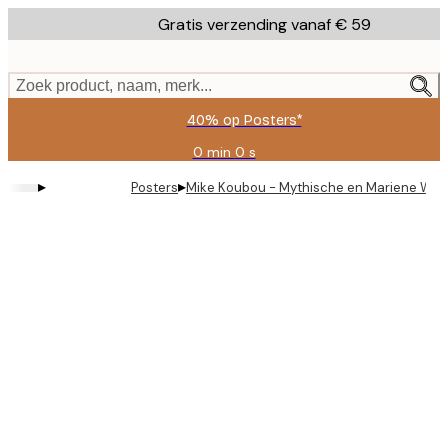
Skip
Gratis verzending vanaf € 59
to
main
content.
Zoek product, naam, merk...
40% op Posters*
0 min
0 s
Geldig
tot:
▸
▸
Posters
Mike Koubou - Mythische en Mariene Wez
2026-
08-
09