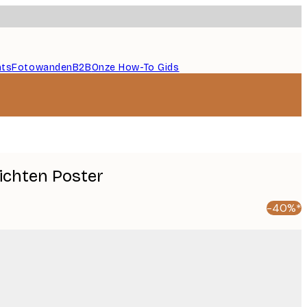
nts
Fotowanden
B2B
Onze How-To Gids
zichten Poster
-40%*