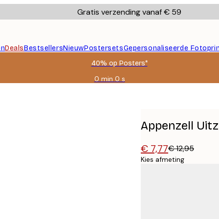
Gratis verzending vanaf € 59
en
Deals
Bestsellers
Nieuw
Postersets
Gepersonaliseerde Fotopri
40% op Posters*
0 min
0 s
Geldig
tot:
2026-
08-
09
Appenzell Uit
€ 7,77
€ 12,95
Kies afmeting