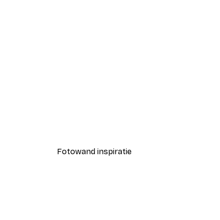
-40%*
Coco Poster
Vanaf € 7,77
€ 12,95
Fotowand inspiratie