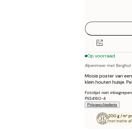
Frame
21x30 cm
options
30x40 cm
40x50 cm
50x70 cm
Op voorraad
Alpenmeer met Berghut
Mooie poster van een
klein houten huisje. Pe
Fotolijst niet inbegrepen
PS54160-4
Prijsgeschiedenis
200 g / m² p
met matte af