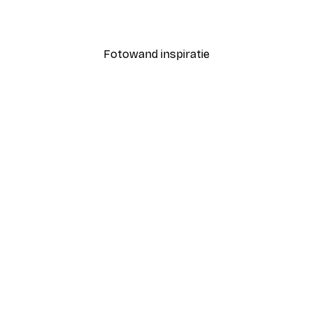
Vanaf € 5,84
€ 21,45
Fotowand inspiratie