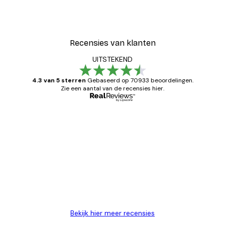
Recensies van klanten
UITSTEKEND
4.3 van 5 sterren
Gebaseerd op 70933 beoordelingen.
Zie een aantal van de recensies hier.
Geverifieerde koper
Recensies
van
Zeer tevreden
klanten
26 mei
Brenda W
Bekijk hier meer recensies