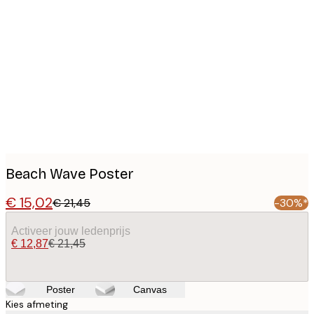
Product
images
Beach Wave Poster
€ 15,02
€ 21,45
-30%*
Activeer jouw ledenprijs
€ 12,87
€ 21,45
Poster
Canvas
Kies afmeting