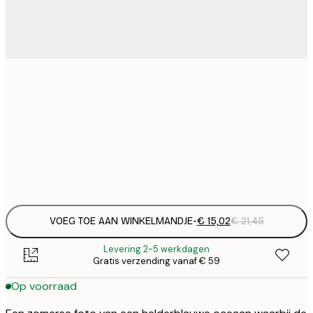
€ 
30x40 cm
€
€ 
50x70 cm
€
Frame
options
VOEG TOE AAN WINKELMANDJE
-
€ 15,02
€ 21,45
Levering 2-5 werkdagen
Gratis verzending vanaf € 59
Op voorraad