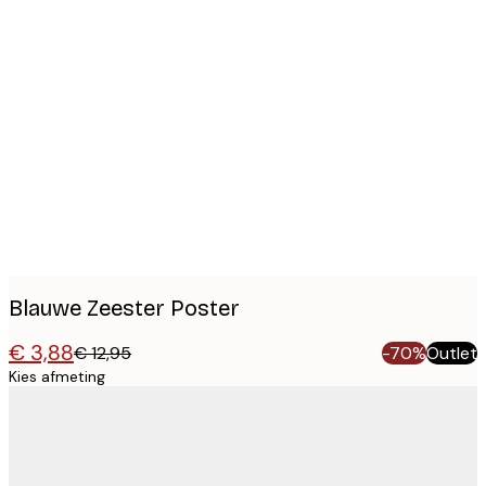
Product
images
Blauwe Zeester Poster
€ 3,88
€ 12,95
-70%
Outlet
Kies afmeting