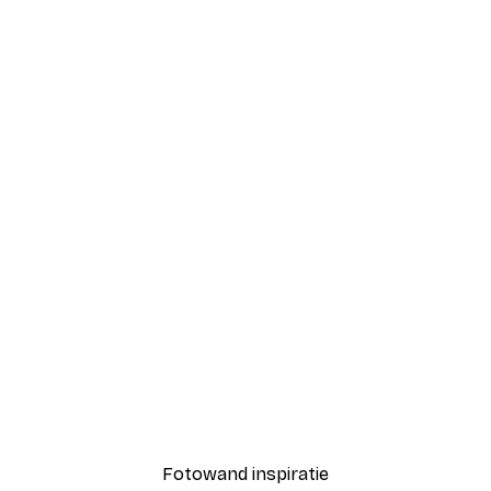
-40%*
 Poster
Zand en Golven Poster
Vanaf € 7,77
€ 12,95
Fotowand inspiratie