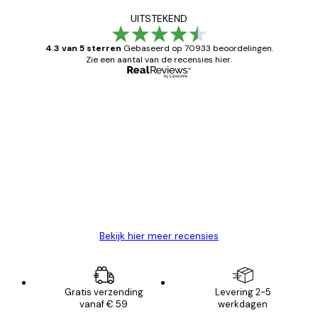
UITSTEKEND
4.3 van 5 sterren
Gebaseerd op 70933 beoordelingen.
Zie een aantal van de recensies hier.
Geverifieerde koper
Recensies
van
Zeer tevreden
klanten
26 mei
Brenda W
Bekijk hier meer recensies
Gratis verzending
Levering 2-5
vanaf € 59
werkdagen