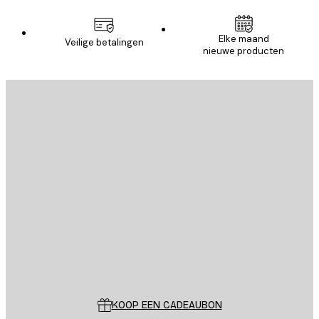
Elke maand
Veilige betalingen
nieuwe producten
E-mail
VERSTUUR
Store
Poster Store
Klantenservice
KOOP EEN CADEAUBON