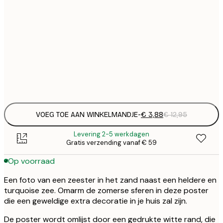
€
21x30 cm
€
€
50x70 cm
€
Frame
options
VOEG TOE AAN WINKELMANDJE
-
€ 3,88
€ 12,95
Levering 2-5 werkdagen
Gratis verzending vanaf € 59
Op voorraad
Een foto van een zeester in het zand naast een heldere en
turquoise zee. Omarm de zomerse sferen in deze poster
die een geweldige extra decoratie in je huis zal zijn.
De poster wordt omlijst door een gedrukte witte rand, die