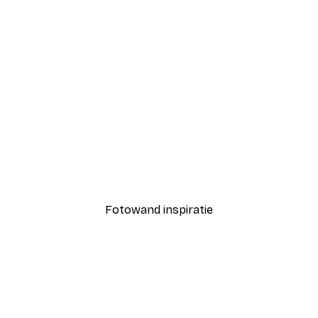
-30%*
n Poster
Mistige Zonsopgang Post
Vanaf € 9,07
€ 12,95
Fotowand inspiratie