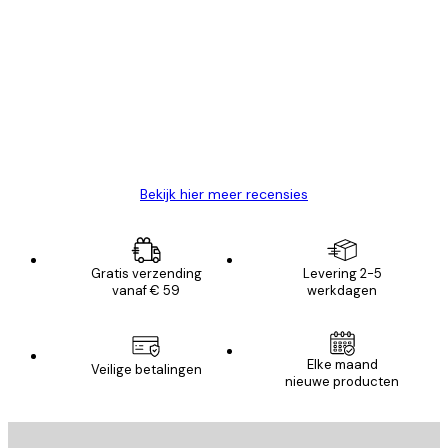
Geverifieerde koper
Recensies
van
Zeer tevreden
klanten
26 mei
Brenda W
Bekijk hier meer recensies
Gratis verzending
Levering 2-5
vanaf € 59
werkdagen
Elke maand
Veilige betalingen
nieuwe producten