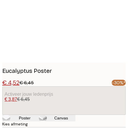
Product
images
Eucalyptus Poster
€ 4,52
€ 6,45
-30%*
Activeer jouw ledenprijs
€ 3,87
€ 6,45
Poster
Canvas
Kies afmeting