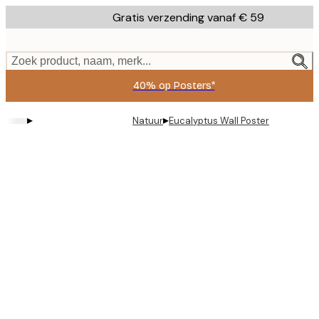
Skip
Gratis verzending vanaf € 59
to
main
content.
Zoek product, naam, merk...
40% op Posters*
▸
▸
Natuur
Eucalyptus Wall Poster