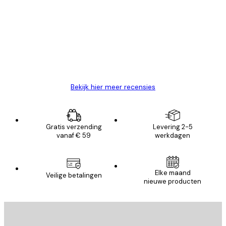
van
Zeer tevreden
klanten
26 mei
Brenda W
Bekijk hier meer recensies
Gratis verzending
Levering 2-5
vanaf € 59
werkdagen
Elke maand
Veilige betalingen
nieuwe producten