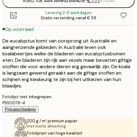
VOEG TOE AAN WINKELMANDJE
-
€ 7,77
€ 12,95
Levering 2-5 werkdagen
Gratis verzending vanaf € 59
Op voorraad
De eucalyptus komt van oorsprong uit Australië en
aangrenzende gebieden. In Australië leven ook
koalabeertjes welke de bladeren van eucalyptusbomen
eten. De bladeren zijn rijk aan vezels maar bevatten giftige
stoffen die voor andere dieren erg gevaarlijk zijn. De koala
is langzaam gewend geraakt aan de giftige stoffen en
schijnen erg kieskeurig te zijn bij het uitkiezen van hun
blaadjes.
Fotolijst niet inbegrepen.
PS50078-4
Prijsgeschiedenis
200 g / m² premium papier
met matte afwerking.
Fotolijsten van hoge kwaliteit