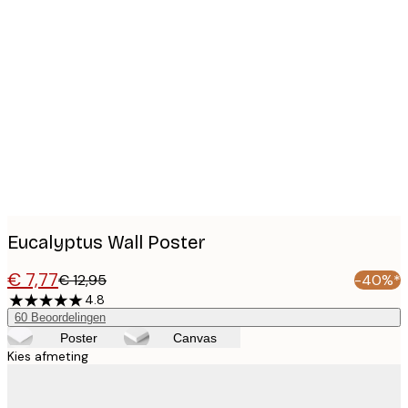
Product
images
Eucalyptus Wall Poster
€ 7,77
€ 12,95
-40%*
4.8
60
Beoordelingen
Poster
Canvas
Kies afmeting