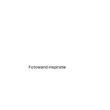
-40%*
Koffie Moment Poster
Vanaf € 7,77
€ 12,95
Fotowand inspiratie