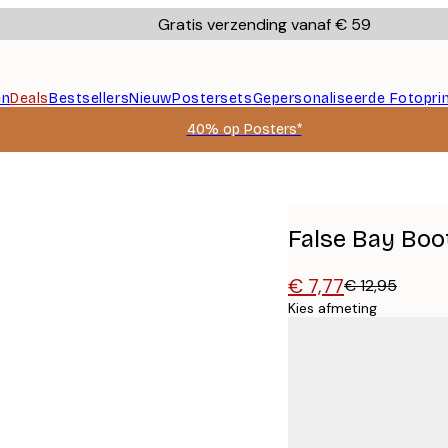
Gratis verzending vanaf € 59
en
Deals
Bestsellers
Nieuw
Postersets
Gepersonaliseerde Fotopri
40% op Posters*
False Bay Boo
€ 7,77
€ 12,95
Kies afmeting