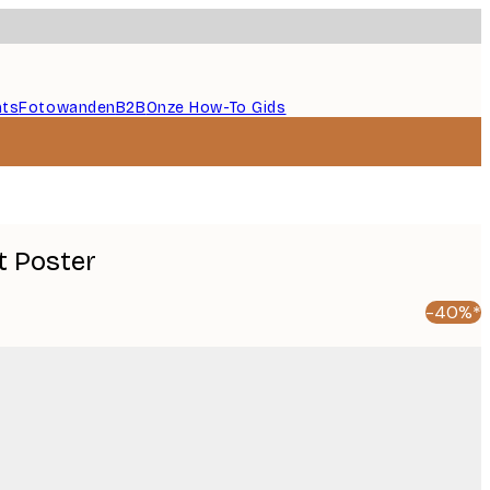
nts
Fotowanden
B2B
Onze How-To Gids
t Poster
-40%*