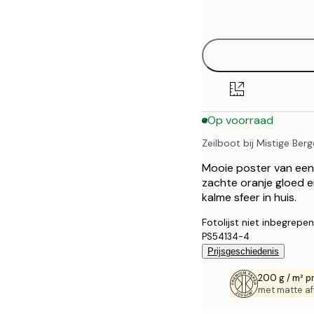
options
30x40 cm
40x50 cm
50x50 cm
Op voorraad
50x70 cm
Zeilboot bij Mistige Ber
70x100 cm
Mooie poster van een 
zachte oranje gloed 
kalme sfeer in huis.
Fotolijst niet inbegrepen
PS54134-4
Prijsgeschiedenis
200 g / m² p
met matte af