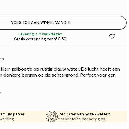
€
€ 
€
€ 
VOEG TOE AAN WINKELMANDJE
€
Levering 2-5 werkdagen
€ 
Gratis verzending vanaf € 59
€
€ 
€
gen
€ 
€
klein zeilbootje op rustig blauw water. De lucht heeft een
en donkere bergen op de achtergrond. Perfect voor een
.
remium papier
Fotolijsten van hoge kwaliteit
werking.
met kristalhelder acrylglas.