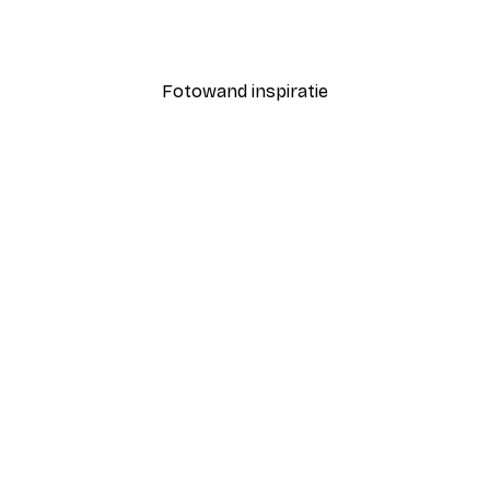
William Morris - Acanthus
Vanaf € 9,07
€ 12,95
Fotowand inspiratie