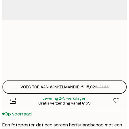
€ 
30x40 cm
€
€ 
50x70 cm
€
Frame
options
VOEG TOE AAN WINKELMANDJE
-
€ 15,02
€ 21,45
Levering 2-5 werkdagen
Gratis verzending vanaf € 59
Op voorraad
Een fotoposter dat een sereen herfstlandschap met een