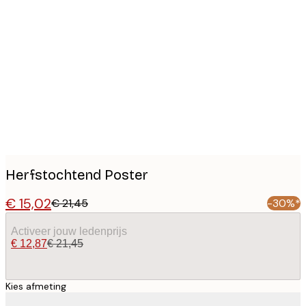
Product
images
Herfstochtend Poster
€ 15,02
€ 21,45
-30%*
Activeer jouw ledenprijs
€ 12,87
€ 21,45
Kies afmeting