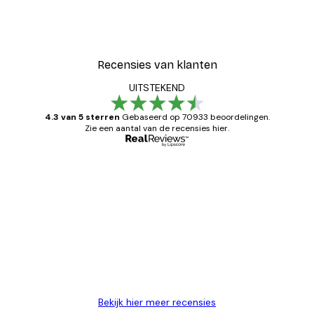
Recensies van klanten
UITSTEKEND
4.3 van 5 sterren
Gebaseerd op 70933 beoordelingen.
Zie een aantal van de recensies hier.
Geverifieerde koper
Recensies
van
Zeer tevreden
klanten
26 mei
Brenda W
Bekijk hier meer recensies