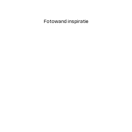
Vanaf € 7,77
€ 12,95
Fotowand inspiratie