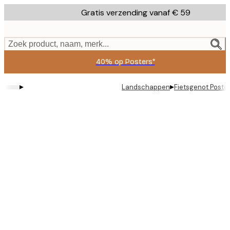
Skip
Gratis verzending vanaf € 59
to
main
content.
Zoek product, naam, merk...
40% op Posters*
▸
▸
Landschappen
Fietsgenot Poste