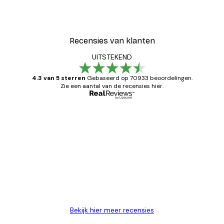
Recensies van klanten
UITSTEKEND
4.3 van 5 sterren
Gebaseerd op 70933 beoordelingen.
Zie een aantal van de recensies hier.
Geverifieerde koper
Recensies
van
Zeer tevreden
klanten
26 mei
Brenda W
Bekijk hier meer recensies