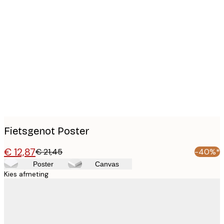
Product
images
Fietsgenot Poster
€ 12,87
€ 21,45
-40%*
Poster
Canvas
Kies afmeting