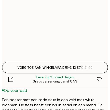
€ 
30x40 cm
€
€ 
40x50 cm
€
€ 
50x70 cm
€
Frame
options
VOEG TOE AAN WINKELMANDJE
-
€ 12,87
€ 21,45
Levering 2-5 werkdagen
Gratis verzending vanaf € 59
Op voorraad
Een poster met een rode fiets in een veld met witte
bloemen. De fiets heeft een bruin zadel en een mand. De