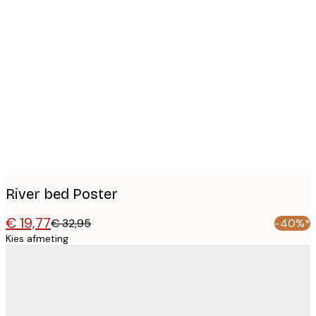
Product
images
River bed Poster
€ 19,77
€ 32,95
-40%*
Kies afmeting