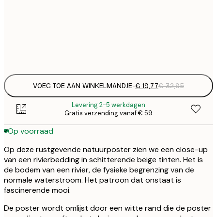
€ 
50x70 cm
€
Frame
options
VOEG TOE AAN WINKELMANDJE
-
€ 19,77
€ 32,95
Levering 2-5 werkdagen
Gratis verzending vanaf € 59
Op voorraad
Op deze rustgevende natuurposter zien we een close-up
van een rivierbedding in schitterende beige tinten. Het is
de bodem van een rivier, de fysieke begrenzing van de
normale waterstroom. Het patroon dat onstaat is
fascinerende mooi.
De poster wordt omlijst door een witte rand die de poster