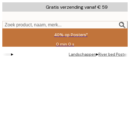
Skip
Gratis verzending vanaf € 59
to
main
content.
Zoek product, naam, merk...
40% op Posters*
0 min
0 s
Geldig
tot:
▸
▸
Landschappen
River bed Poster
2026-
08-
09