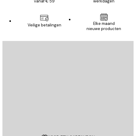
vanaf € 59
werkdagen
Elke maand
Veilige betalingen
nieuwe producten
E-mail
VERSTUUR
Store
Poster Store
Klantenservice