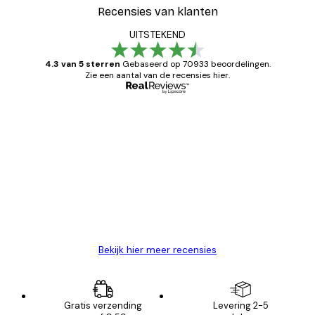
Recensies van klanten
UITSTEKEND
4.3 van 5 sterren
Gebaseerd op 70933 beoordelingen.
Zie een aantal van de recensies hier.
Geverifieerde koper
Recensies
van
Zeer tevreden
klanten
26 mei
Brenda W
Bekijk hier meer recensies
Gratis verzending
Levering 2-5