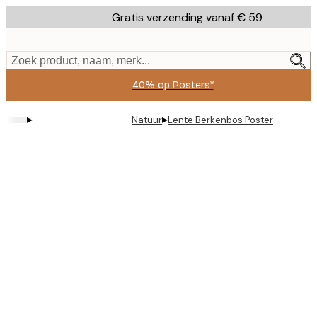
Skip
Gratis verzending vanaf € 59
to
main
content.
Zoek product, naam, merk...
40% op Posters*
▸
▸
Natuur
Lente Berkenbos Poster