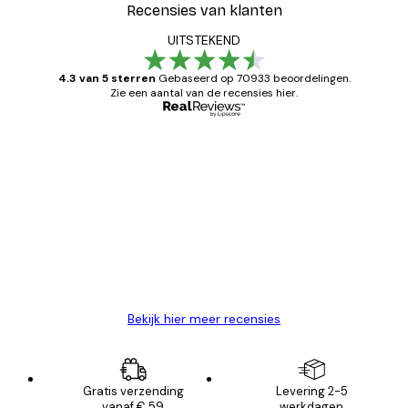
Recensies van klanten
UITSTEKEND
4.3 van 5 sterren
Gebaseerd op 70933 beoordelingen.
Zie een aantal van de recensies hier.
Geverifieerde koper
Recensies
van
Zeer tevreden
klanten
26 mei
Brenda W
Bekijk hier meer recensies
Gratis verzending
Levering 2-5
vanaf € 59
werkdagen