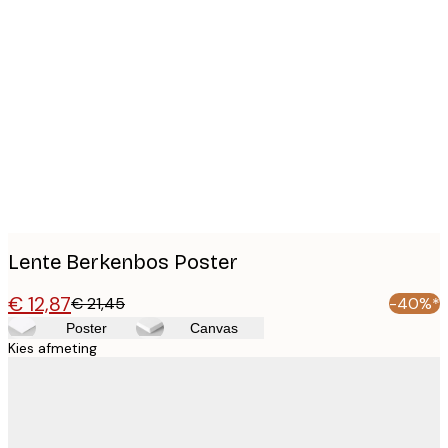
Product
images
Lente Berkenbos Poster
€ 12,87
€ 21,45
-40%*
Poster
Canvas
Kies afmeting