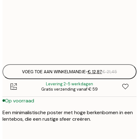
€ 
30x40 cm
€
€ 
50x70 cm
€
Frame
options
VOEG TOE AAN WINKELMANDJE
-
€ 12,87
€ 21,45
Levering 2-5 werkdagen
Gratis verzending vanaf € 59
Op voorraad
Een minimalistische poster met hoge berkenbomen in een
lentebos, die een rustige sfeer creëren.