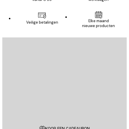
Elke maand
Veilige betalingen
nieuwe producten
E-mail
VERSTUUR
Store
Poster Store
Klantenservice
KOOP EEN CADEAUBON