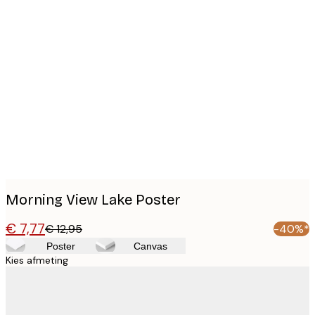
Product
images
Morning View Lake Poster
€ 7,77
€ 12,95
-40%*
Poster
Canvas
Kies afmeting