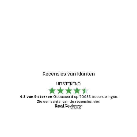
Recensies van klanten
UITSTEKEND
4.3 van 5 sterren
Gebaseerd op 70933 beoordelingen.
Zie een aantal van de recensies hier.
Geverifieerde koper
Recensies
van
Zeer tevreden