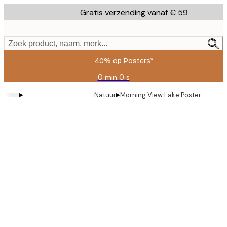
Skip
Gratis verzending vanaf € 59
to
main
content.
Zoek product, naam, merk...
40% op Posters*
0 min
0 s
Geldig
tot:
▸
▸
Natuur
Morning View Lake Poster
2026-
08-
09