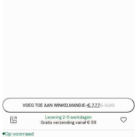
€
21x30 cm
€
€ 
30x40 cm
€
€ 
40x50 cm
€
€ 
50x50 cm
€
€ 
50x70 cm
€
Frame
options
VOEG TOE AAN WINKELMANDJE
-
€ 7,77
€ 12,95
Levering 2-5 werkdagen
Gratis verzending vanaf € 59
Op voorraad