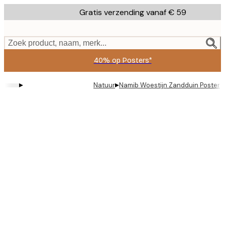
Skip
Gratis verzending vanaf € 59
to
main
content.
Zoek product, naam, merk...
40% op Posters*
▸
▸
Natuur
Namib Woestijn Zandduin Poster