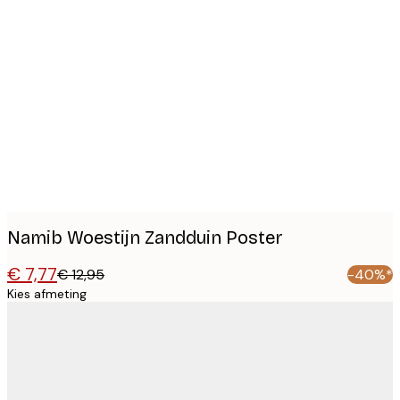
Product
images
Namib Woestijn Zandduin Poster
€ 7,77
€ 12,95
-40%*
Kies afmeting