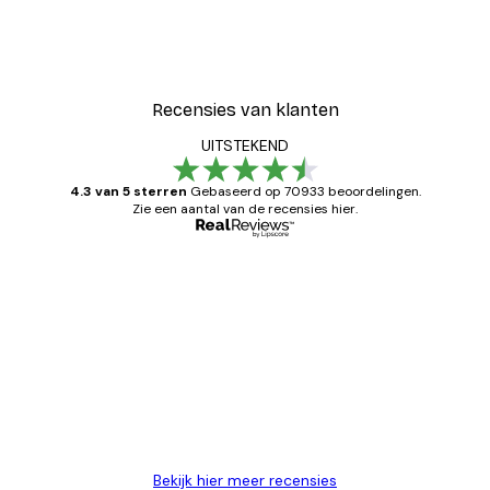
Recensies van klanten
UITSTEKEND
4.3 van 5 sterren
Gebaseerd op 70933 beoordelingen.
Zie een aantal van de recensies hier.
Geverifieerde koper
Recensies
van
Zeer tevreden
klanten
26 mei
Brenda W
Bekijk hier meer recensies