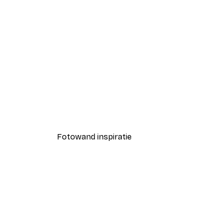
-40%*
Eucalyptus Branch Poster
Vanaf € 7,77
€ 12,95
Fotowand inspiratie