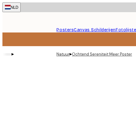
Skip
NLD
to
main
content.
Posters
Canvas Schilderijen
Fotolijst
▸
▸
Natuur
Ochtend Sereniteit Meer Poster