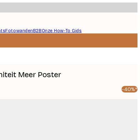
nts
Fotowanden
B2B
Onze How-To Gids
iteit Meer Poster
-40%*