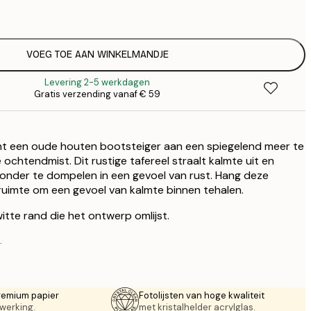
€
€ 
€
VOEG TOE AAN WINKELMANDJE
Levering 2-5 werkdagen
Gratis verzending vanaf € 59
t een oude houten bootsteiger aan een spiegelend meer te
ochtendmist. Dit rustige tafereel straalt kalmte uit en
lf onder te dompelen in een gevoel van rust. Hang deze
e ruimte om een gevoel van kalmte binnen tehalen.
itte rand die het ontwerp omlijst.
.
remium papier
Fotolijsten van hoge kwaliteit
werking.
met kristalhelder acrylglas.