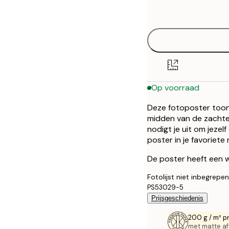
options
50x70 cm
Op voorraad
Deze fotoposter toon
midden van de zachte 
nodigt je uit om jeze
poster in je favoriet
De poster heeft een w
Fotolijst niet inbegrepen
PS53029-5
Prijsgeschiedenis
200 g / m² p
met matte af