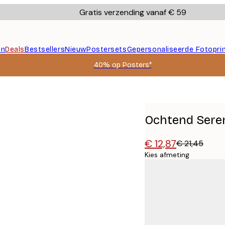
Gratis verzending vanaf € 59
en
Deals
Bestsellers
Nieuw
Postersets
Gepersonaliseerde Fotopri
40% op Posters*
Ochtend Seren
€ 12,87
€ 21,45
Kies afmeting