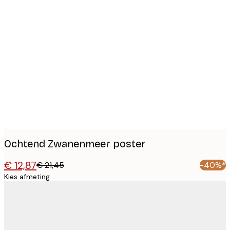
Product
images
Ochtend Zwanenmeer poster
€ 12,87
€ 21,45
-40%*
Kies afmeting