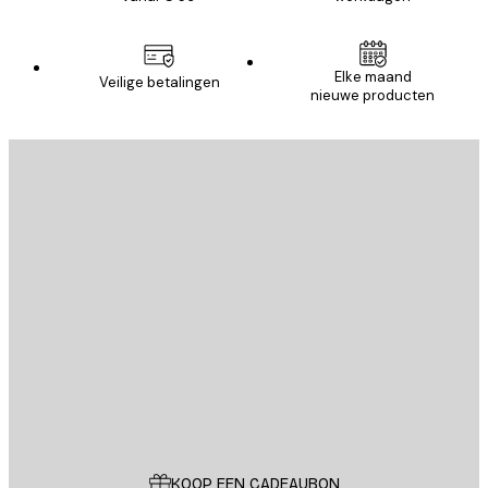
Elke maand
Veilige betalingen
nieuwe producten
E-mail
VERSTUUR
Store
Poster Store
Klantenservice
KOOP EEN CADEAUBON