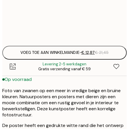
€ 
30x40 cm
€
Frame
options
VOEG TOE AAN WINKELMANDJE
-
€ 12,87
€ 21,45
Levering 2-5 werkdagen
Gratis verzending vanaf € 59
Op voorraad
Foto van zwanen op een meer in vredige beige en bruine
kleuren. Natuurposters en posters met dieren zijn een
mooie combinatie om een rustig gevoel in je interieur te
bewerkstelligen. Deze kunstposter heeft een korrelige
fotostructuur.
De poster heeft een gedrukte witte rand die het ontwerp