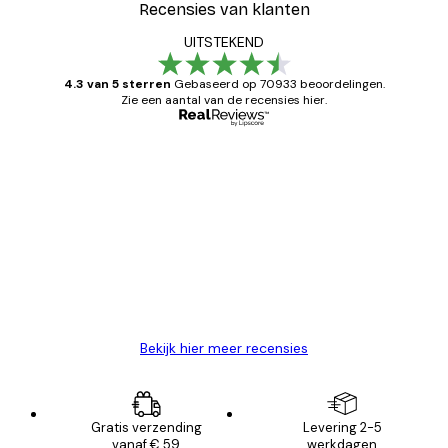
Recensies van klanten
UITSTEKEND
4.3 van 5 sterren
Gebaseerd op 70933 beoordelingen.
Zie een aantal van de recensies hier.
Geverifieerde koper
Recensies
van
Zeer tevreden
klanten
26 mei
Brenda W
Bekijk hier meer recensies
Gratis verzending
Levering 2-5
vanaf € 59
werkdagen