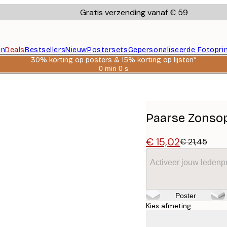
Gratis verzending vanaf € 59
en
Deals
Bestsellers
Nieuw
Postersets
Gepersonaliseerde Fotopri
30% korting op posters & 15% korting op lijsten*
0 min
0 s
Geldig
tot:
2026-
08-
06
Paarse Zonso
€ 15,02
€ 21,45
Activeer jouw ledenpr
Poster
Kies afmeting