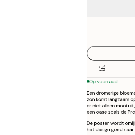
Frame
30x40 cm
options
50x70 cm
Op voorraad
Een dromerige bloeme
zon komt langzaam op 
er niet alleen mooi uit
een oase zoals de Pr
De poster wordt omlij
het design goed naar 