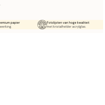
.
remium papier
Fotolijsten van hoge kwaliteit
werking.
met kristalhelder acrylglas.