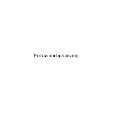
-30%*
Summer Flowers Poster
Vanaf € 9,07
€ 12,95
Fotowand inspiratie