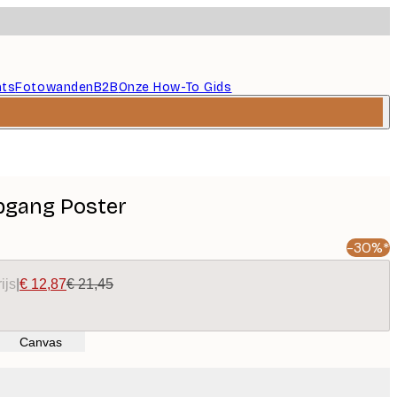
nts
Fotowanden
B2B
Onze How-To Gids
pgang Poster
-30%*
ijs
|
€ 12,87
€ 21,45
Canvas