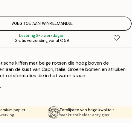
€
€ 
€
€ 
VOEG TOE AAN WINKELMANDJE
€
Levering 2-5 werkdagen
€ 
Gratis verzending vanaf € 59
€
€ 
€
ische kliffen met beige rotsen die hoog boven de
€ 
€
en aan de kust van Capri, Italië. Groene bomen en struiken
et rotsformaties die in het water staan.
€ 
.
remium papier
Fotolijsten van hoge kwaliteit
werking.
met kristalhelder acrylglas.