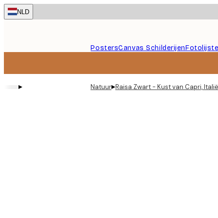
Skip
NLD
to
main
content.
Posters
Canvas Schilderijen
Fotolijst
▸
▸
Natuur
Raisa Zwart - Kust van Capri, Itali