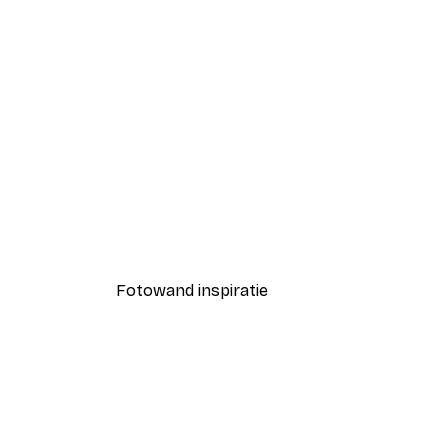
-40%*
Coco Poster
Vanaf € 7,77
€ 12,95
Fotowand inspiratie