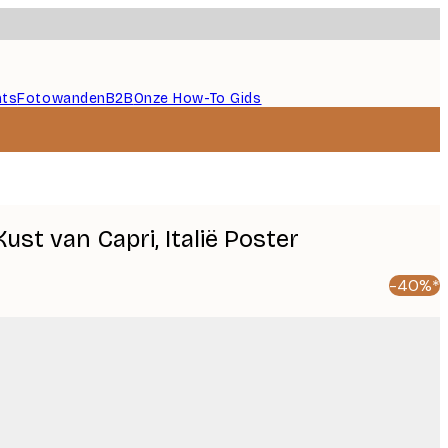
nts
Fotowanden
B2B
Onze How-To Gids
Kust van Capri, Italië Poster
-40%*