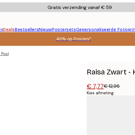
Gratis verzending vanaf € 59
en
Deals
Bestsellers
Nieuw
Postersets
Gepersonaliseerde Fotopri
40% op Posters*
ë Poster
Raisa Zwart - 
€ 7,77
€ 12,95
Kies afmeting