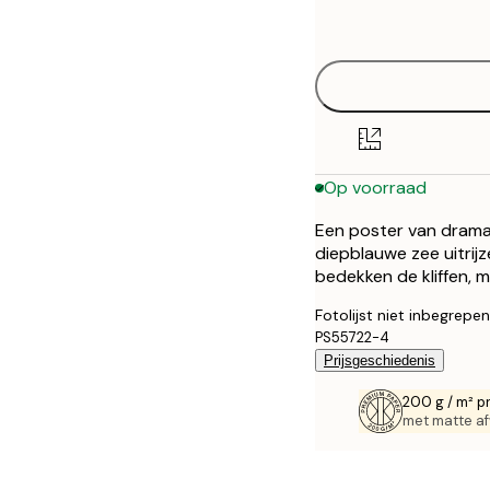
options
30x40 cm
40x50 cm
50x50 cm
Op voorraad
50x70 cm
Een poster van dramat
70x100 cm
diepblauwe zee uitrijz
bedekken de kliffen, m
100x150 cm
Fotolijst niet inbegrepen
PS55722-4
Prijsgeschiedenis
200 g / m² p
met matte af