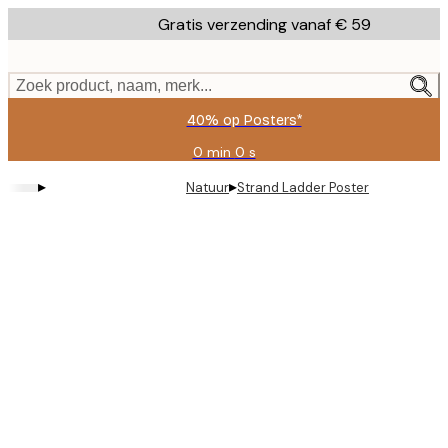
Skip
Gratis verzending vanaf € 59
to
main
content.
Zoek product, naam, merk...
40% op Posters*
0 min
0 s
Geldig
tot:
▸
▸
Natuur
Strand Ladder Poster
2026-
08-
09