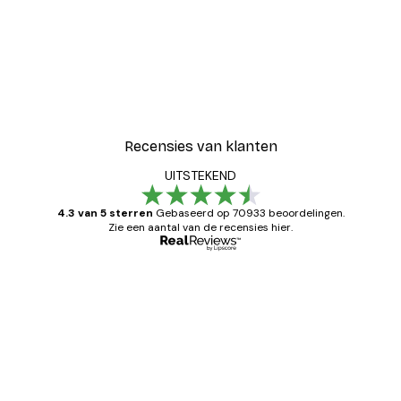
Recensies van klanten
UITSTEKEND
4.3 van 5 sterren
Gebaseerd op 70933 beoordelingen.
Zie een aantal van de recensies hier.
Geverifieerde koper
Recensies
van
Zeer tevreden
klanten
26 mei