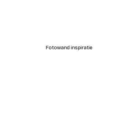
-40%*
Pastel Zonsondergang Po
Vanaf € 7,77
€ 12,95
Fotowand inspiratie