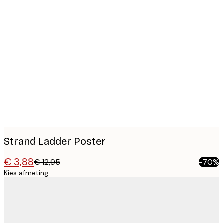
Product
images
Strand Ladder Poster
€ 3,88
€ 12,95
-70%
Kies afmeting