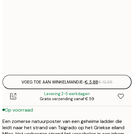
€
21x30 cm
€
€
30x40 cm
€
€
50x70 cm
€
Frame
options
VOEG TOE AAN WINKELMANDJE
-
€ 3,88
€ 12,95
Levering 2-5 werkdagen
Gratis verzending vanaf € 59
Op voorraad
Een zomerse natuurposter van een geheime ladder die
leidt naar het strand van Tsigrado op het Griekse eiland
Milos. Het verborgen strand ligt verscholen in een inham