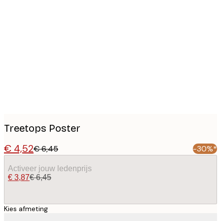
Product
images
Treetops Poster
€ 4,52
€ 6,45
-30%*
Activeer jouw ledenprijs
€ 3,87
€ 6,45
Kies afmeting