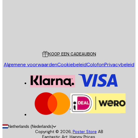
VERSTUUR
Store
Poster Store
Klantenservice
KOOP EEN CADEAUBON
Algemene voorwaarden
Cookiebeleid
Colofon
Privacybeleid
Netherlands (Nederlands)
Copyright ©
2026
,
Poster Store
AB
Fantastic Art. Happy Prices.