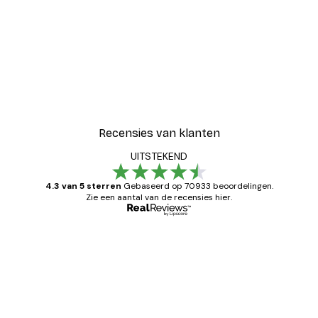
Recensies van klanten
UITSTEKEND
4.3 van 5 sterren
Gebaseerd op 70933 beoordelingen.
Zie een aantal van de recensies hier.
Geverifieerde koper
Recensies
van
Zeer tevreden
klanten