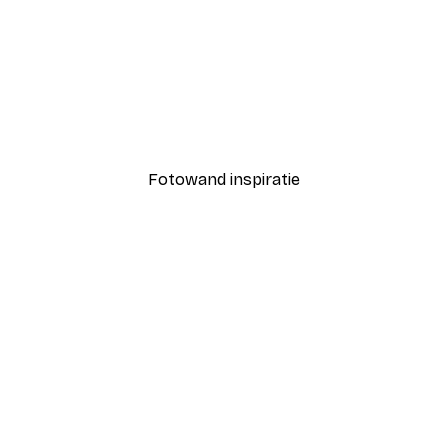
-30%*
Pad naar de Oceaan Post
Vanaf € 9,07
€ 12,95
Fotowand inspiratie