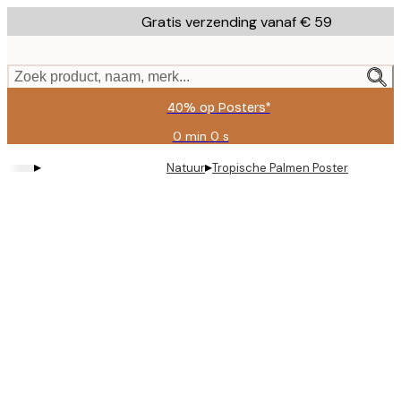
Skip
Gratis verzending vanaf € 59
to
main
content.
Zoek product, naam, merk...
40% op Posters*
0 min
0 s
Geldig
tot:
▸
▸
Natuur
Tropische Palmen Poster
2026-
08-
09