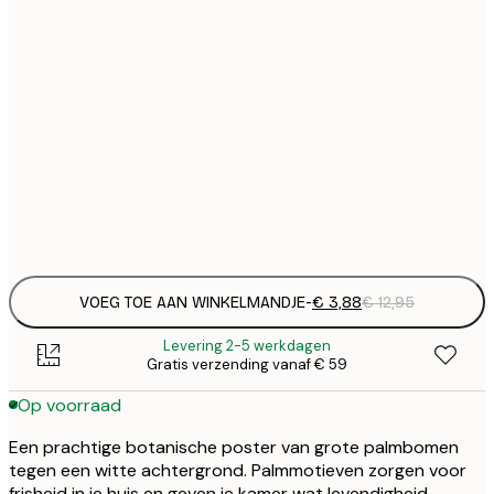
€
21x30 cm
€
€
30x40 cm
€
€
50x70 cm
€
Frame
options
VOEG TOE AAN WINKELMANDJE
-
€ 3,88
€ 12,95
Levering 2-5 werkdagen
Gratis verzending vanaf € 59
Op voorraad
Een prachtige botanische poster van grote palmbomen
tegen een witte achtergrond. Palmmotieven zorgen voor
frisheid in je huis en geven je kamer wat levendigheid.