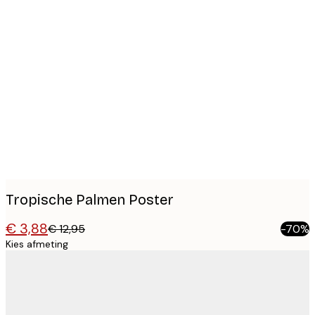
Product
images
Tropische Palmen Poster
€ 3,88
€ 12,95
-70%
Kies afmeting