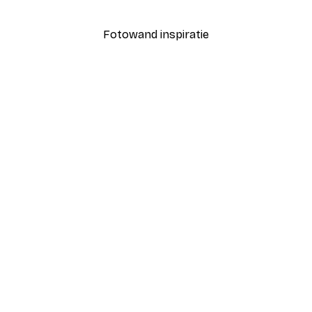
Vanaf € 7,77
€ 12,95
Fotowand inspiratie