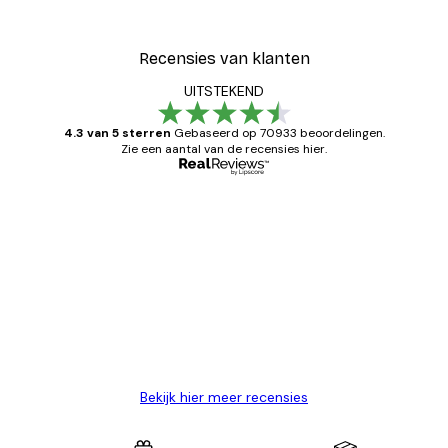
Recensies van klanten
UITSTEKEND
4.3 van 5 sterren
Gebaseerd op 70933 beoordelingen.
Zie een aantal van de recensies hier.
Geverifieerde koper
Recensies
van
Zeer tevreden
klanten
26 mei
Brenda W
Bekijk hier meer recensies