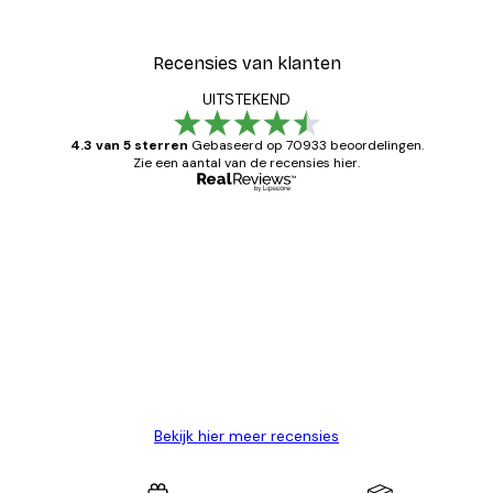
Recensies van klanten
UITSTEKEND
4.3 van 5 sterren
Gebaseerd op 70933 beoordelingen.
Zie een aantal van de recensies hier.
Geverifieerde koper
Recensies
van
Zeer tevreden
klanten
26 mei
Brenda W
Bekijk hier meer recensies