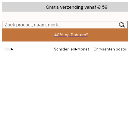
Skip
Gratis verzending vanaf € 59
to
main
content.
Zoek product, naam, merk...
40% op Posters*
▸
▸
Schilderijen
Monet – Chrysanten poster