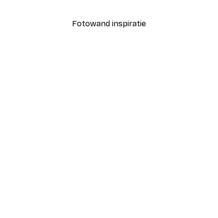
Vanaf € 7,77
€ 12,95
Fotowand inspiratie