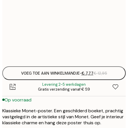
€
21x30 cm
€
€ 
30x40 cm
€
€ 
50x70 cm
€
Frame
options
VOEG TOE AAN WINKELMANDJE
-
€ 7,77
€ 12,95
Levering 2-5 werkdagen
Gratis verzending vanaf € 59
Op voorraad
Klassieke Monet-poster. Een geschilderd boeket, prachtig
vastgelegd in de artistieke stijl van Monet. Geef je interieur
klassieke charme en hang deze poster thuis op.