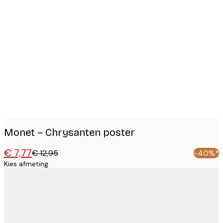
Product
images
Monet – Chrysanten poster
€ 7,77
€ 12,95
-40%*
Kies afmeting