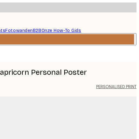
nts
Fotowanden
B2B
Onze How-To Gids
apricorn Personal Poster
PERSONALISED PRINT