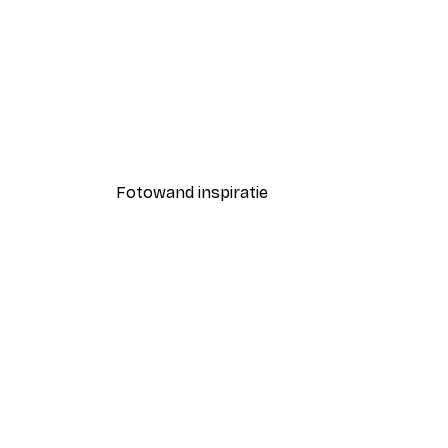
-30%*
Blije Bloemen Poster
Vanaf € 9,07
€ 12,95
Fotowand inspiratie