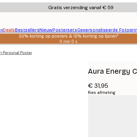
Gratis verzending vanaf € 59
en
Deals
Bestsellers
Nieuw
Postersets
Gepersonaliseerde Fotopri
30% korting op posters & 15% korting op lijsten*
0 min
0 s
Geldig
tot:
n Personal Poster
2026-
08-
06
Aura Energy C
€ 31,95
Kies afmeting