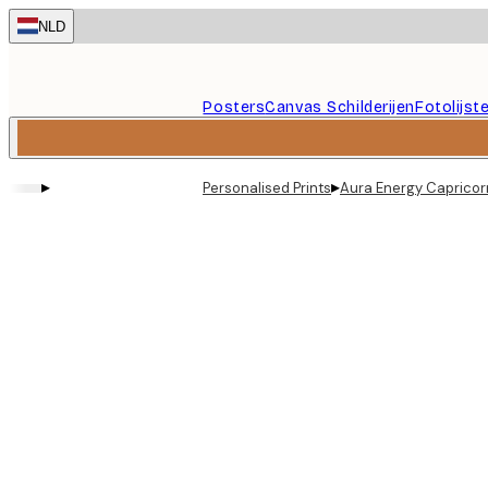
Skip
NLD
to
main
content.
Posters
Canvas Schilderijen
Fotolijst
▸
▸
Personalised Prints
Aura Energy Capricor