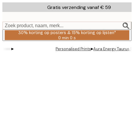
Skip
Gratis verzending vanaf € 59
to
main
content.
Zoek product, naam, merk...
30% korting op posters & 15% korting op lijsten*
0 min
0 s
Geldig
tot:
▸
▸
Personalised Prints
Aura Energy Taurus P
2026-
08-
06