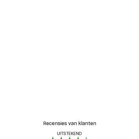
-30%*
ch Poster
Luipaard Poster
Vanaf € 15,02
€ 21,45
Recensies van klanten
UITSTEKEND