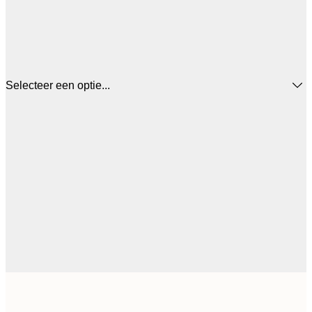
Selecteer een optie...
30x40 cm
€ 3