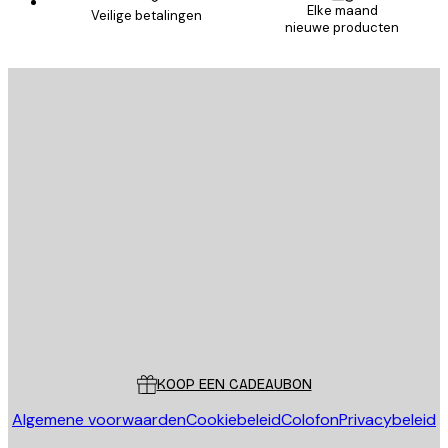
Elke maand
Veilige betalingen
nieuwe producten
E-mail
VERSTUUR
Store
Poster Store
Klantenservice
KOOP EEN CADEAUBON
Algemene voorwaarden
Cookiebeleid
Colofon
Privacybeleid