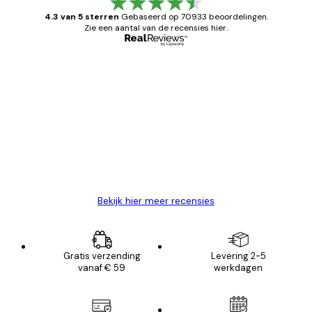
4.3 van 5 sterren
Gebaseerd op 70933 beoordelingen.
Zie een aantal van de recensies hier.
Geverifieerde koper
Recensies
van
Zeer tevreden
klanten
26 mei
Brenda W
Bekijk hier meer recensies
Gratis verzending
Levering 2-5
vanaf € 59
werkdagen