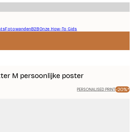
nts
Fotowanden
B2B
Onze How-To Gids
ter M persoonlijke poster
-20%*
PERSONALISED PRINT