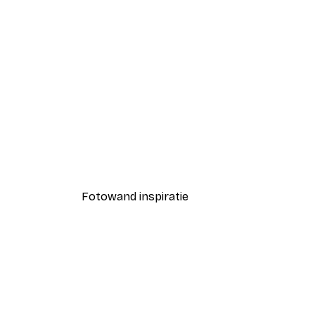
-40%*
Coco Poster
Vanaf € 7,77
€ 12,95
Fotowand inspiratie