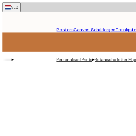
Skip
NLD
to
main
content.
Posters
Canvas Schilderijen
Fotolijst
▸
▸
Personalised Prints
Botanische letter M p