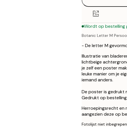
30x40 cm
50x70 cm
Wordt op bestelling
Botanic Letter M Persoon
- De letter M gevorm
Illustratie van blade
lichtbeige achtergron
je zelf een poster ma
leuke manier om je ei
iemand anders.
De poster is gedrukt 
Gedrukt op bestelling
Herroepingsrecht en ru
aangezien deze op be
Fotolijst niet inbegrepen