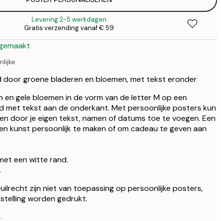
€ 
€
Levering 2-5 werkdagen
€ 
Gratis verzending vanaf € 59
€
 gemaakt
lijke
d door groene bladeren en bloemen, met tekst eronder
ren en gele bloemen in de vorm van de letter M op een
d met tekst aan de onderkant. Met persoonlijke posters kun
ken door je eigen tekst, namen of datums toe te voegen. Een
gen kunst persoonlijk te maken of om cadeau te geven aan
met een witte rand.
.
ilrecht zijn niet van toepassing op persoonlijke posters,
stelling worden gedrukt.
.