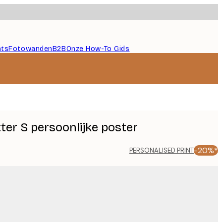
nts
Fotowanden
B2B
Onze How-To Gids
ter S persoonlijke poster
-20%*
PERSONALISED PRINT