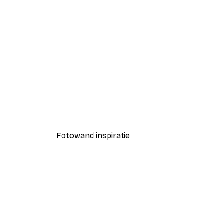
-40%*
Smiling Sun Poster
Vanaf € 7,77
€ 12,95
Fotowand inspiratie