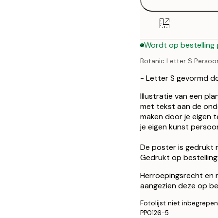
30x40 cm
50x70 cm
Wordt op bestelling
Botanic Letter S Persoon
- Letter S gevormd d
Illustratie van een pl
met tekst aan de onde
maken door je eigen 
je eigen kunst persoo
De poster is gedrukt 
Gedrukt op bestelling
Herroepingsrecht en ru
aangezien deze op be
Fotolijst niet inbegrepen
PP0126-5