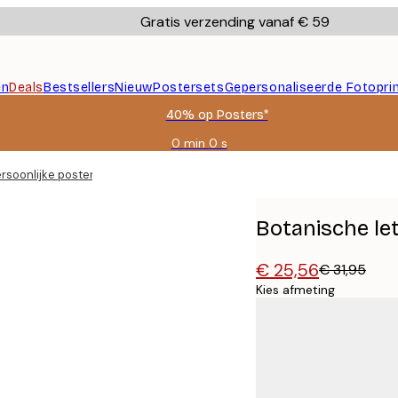
Gratis verzending vanaf € 59
en
Deals
Bestsellers
Nieuw
Postersets
Gepersonaliseerde Fotopri
40% op Posters*
0 min
0 s
Geldig
tot:
ersoonlijke poster
2026-
08-
09
Botanische let
€ 25,56
€ 31,95
Kies afmeting