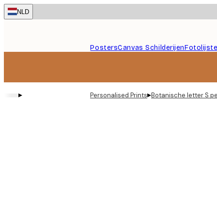
Skip
NLD
to
main
content.
Posters
Canvas Schilderijen
Fotolijst
▸
▸
Personalised Prints
Botanische letter S p