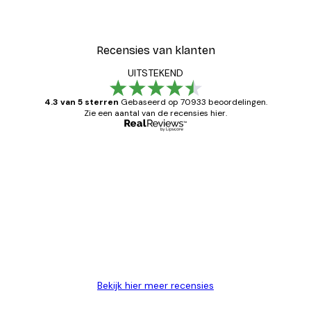
Recensies van klanten
UITSTEKEND
4.3 van 5 sterren
Gebaseerd op 70933 beoordelingen.
Zie een aantal van de recensies hier.
Geverifieerde koper
Recensies
van
Zeer tevreden
klanten
26 mei
Brenda W
Bekijk hier meer recensies