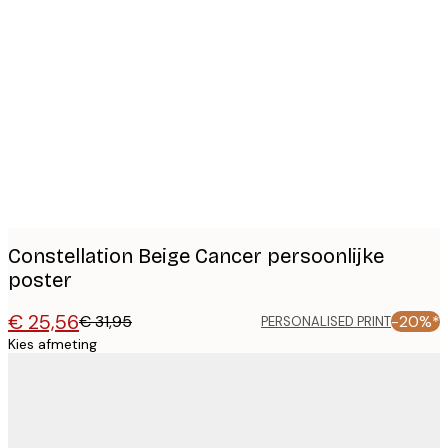
Product
images
Constellation Beige Cancer persoonlijke
poster
€ 25,56
€ 31,95
-20%*
PERSONALISED PRINT
Kies afmeting