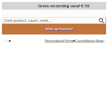
Skip
Gratis verzending vanaf € 59
to
main
content.
Zoek product, naam, merk...
40% op Posters*
▸
▸
Personalised Prints
Constellation Beige C