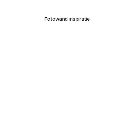
Vanaf € 7,77
€ 12,95
Fotowand inspiratie