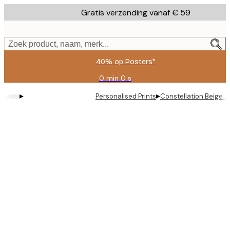
Skip
Gratis verzending vanaf € 59
to
main
content.
Zoek product, naam, merk...
40% op Posters*
0 min
0 s
Geldig
tot:
▸
▸
Personalised Prints
Constellation Beige S
2026-
08-
09