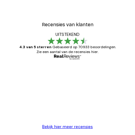
Coco Poster
Vanaf € 7,77
€ 12,95
Recensies van klanten
UITSTEKEND
4.3 van 5 sterren
Gebaseerd op 70933 beoordelingen.
Zie een aantal van de recensies hier.
Geverifieerde koper
Recensies
van
Zeer tevreden
klanten
26 mei
Brenda W
Bekijk hier meer recensies