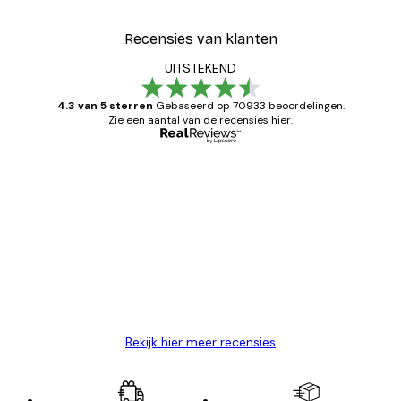
Recensies van klanten
UITSTEKEND
4.3 van 5 sterren
Gebaseerd op 70933 beoordelingen.
Zie een aantal van de recensies hier.
Geverifieerde koper
Recensies
van
Zeer tevreden
klanten
26 mei
Brenda W
Bekijk hier meer recensies