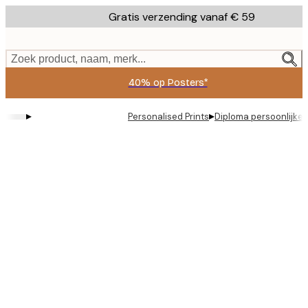
Skip
Gratis verzending vanaf € 59
to
main
content.
Zoek product, naam, merk...
40% op Posters*
▸
▸
Personalised Prints
Diploma persoonlijke 