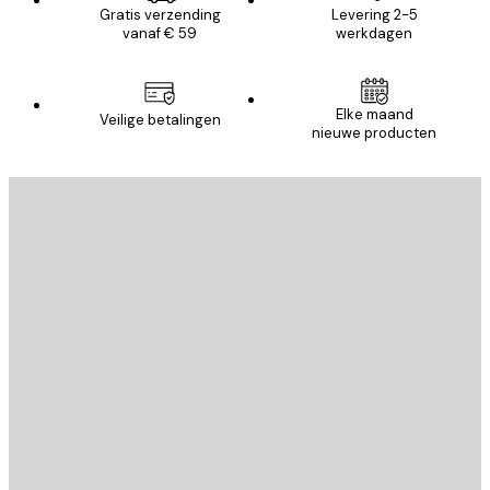
Gratis verzending
Levering 2-5
vanaf € 59
werkdagen
Elke maand
Veilige betalingen
nieuwe producten
E-mail
VERSTUUR
Store
Poster Store
Klantenservice