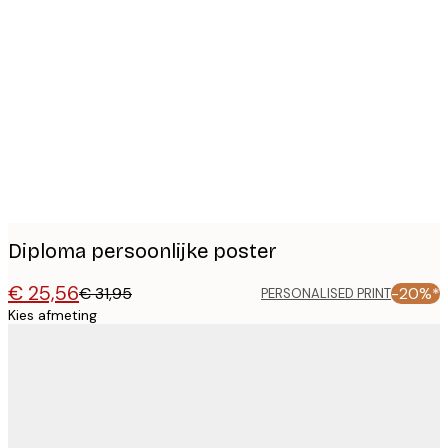
Product
images
Diploma persoonlijke poster
€ 25,56
€ 31,95
-20%*
PERSONALISED PRINT
Kies afmeting