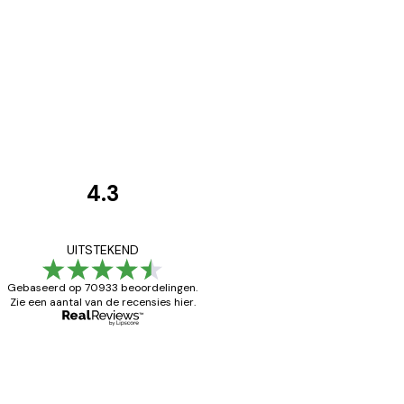
4.3
Recensies
van
Zeer tevreden
UITSTEKEND
klanten
Gebaseerd op 70933 beoordelingen.
Zie een aantal van de recensies hier.
26 mei
Brenda W