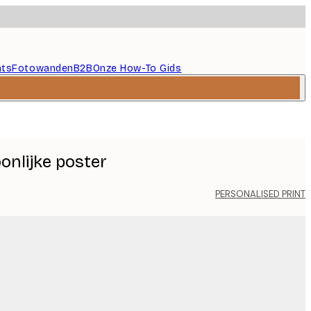
nts
Fotowanden
B2B
Onze How-To Gids
onlijke poster
PERSONALISED PRINT