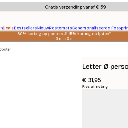
Gratis verzending vanaf € 59
en
Deals
Bestsellers
Nieuw
Postersets
Gepersonaliseerde Fotopri
30% korting op posters & 15% korting op lijsten*
0 min
0 s
Geldig
tot:
 poster
2026-
08-
06
Letter Ø perso
€ 31,95
Kies afmeting