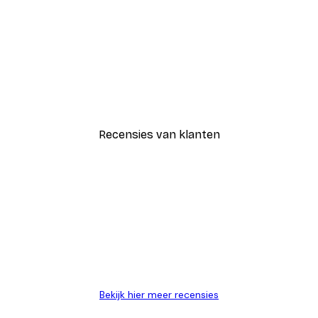
-30%*
Blije Bloemen Poster
Vanaf € 9,07
€ 12,95
Recensies van klanten
Bekijk hier meer recensies