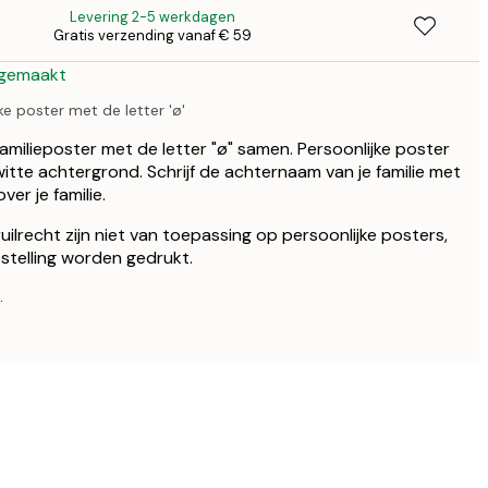
Levering 2-5 werkdagen
Gratis verzending vanaf € 59
€ 4
 gemaakt
 poster met de letter 'ø'
familieposter met de letter "ø" samen. Persoonlijke poster
itte achtergrond. Schrijf de achternaam van je familie met
er je familie.
ilrecht zijn niet van toepassing op persoonlijke posters,
stelling worden gedrukt.
.