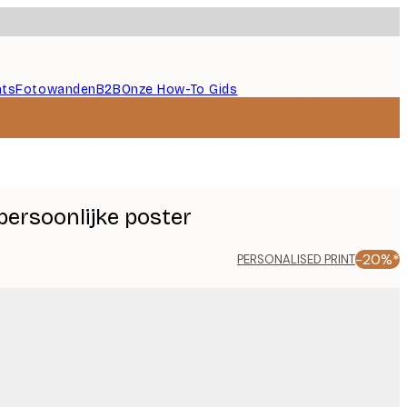
nts
Fotowanden
B2B
Onze How-To Gids
ersoonlijke poster
-20%*
PERSONALISED PRINT