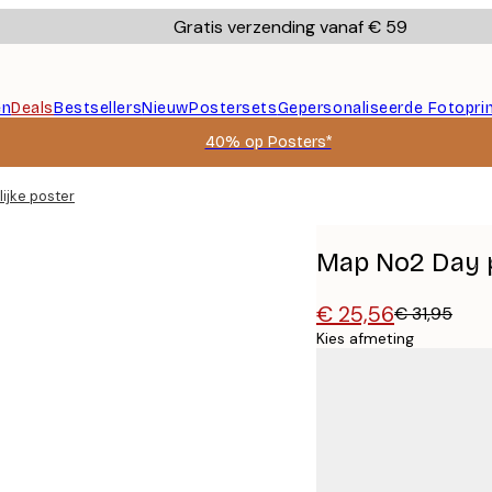
Gratis verzending vanaf € 59
en
Deals
Bestsellers
Nieuw
Postersets
Gepersonaliseerde Fotopri
40% op Posters*
ijke poster
Map No2 Day p
€ 25,56
€ 31,95
Kies afmeting