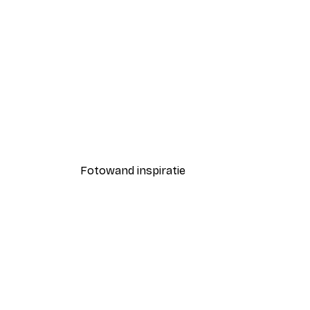
-40%*
Coco Poster
Vanaf € 7,77
€ 12,95
Fotowand inspiratie