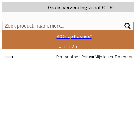
Skip
Gratis verzending vanaf € 59
to
main
content.
Zoek product, naam, merk...
40% op Posters*
0 min
0 s
Geldig
tot:
▸
▸
Personalised Prints
Mijn letter Z persoonl
2026-
08-
09