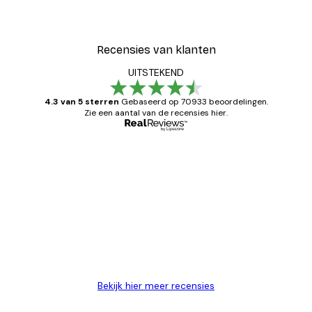
Recensies van klanten
UITSTEKEND
4.3 van 5 sterren
Gebaseerd op 70933 beoordelingen.
Zie een aantal van de recensies hier.
Geverifieerde koper
Recensies
van
Zeer tevreden
klanten
26 mei
Brenda W
Bekijk hier meer recensies