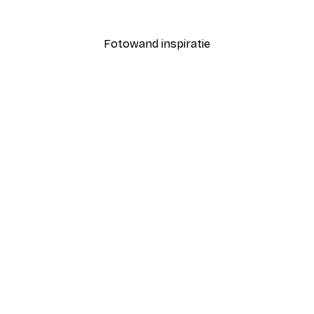
Vanaf € 7,77
€ 12,95
Fotowand inspiratie