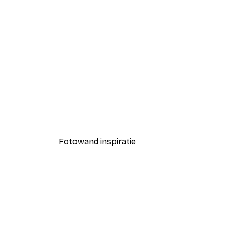
-40%*
Coco Poster
Vanaf € 7,77
€ 12,95
Fotowand inspiratie