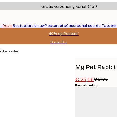
Gratis verzending vanaf € 59
en
Deals
Bestsellers
Nieuw
Postersets
Gepersonaliseerde Fotopri
40% op Posters*
0 min
0 s
Geldig
tot:
lijke poster
2026-
08-
09
My Pet Rabbit
€ 25,56
€ 31,95
Kies afmeting