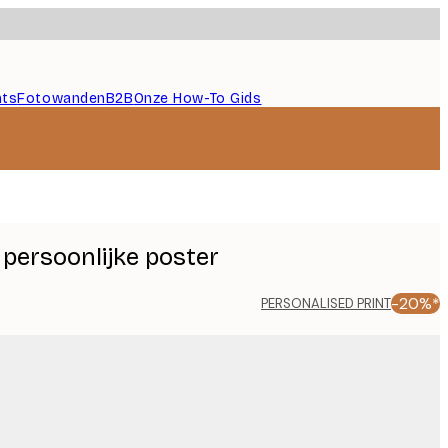
nts
Fotowanden
B2B
Onze How-To Gids
 persoonlijke poster
-20%*
PERSONALISED PRINT