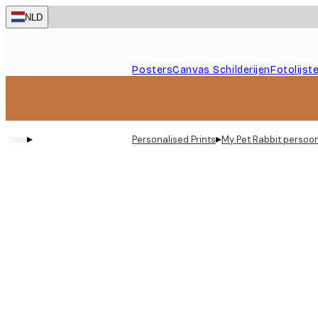
Skip
NLD
to
main
content.
Posters
Canvas Schilderijen
Fotolijst
▸
▸
Personalised Prints
My Pet Rabbit persoon