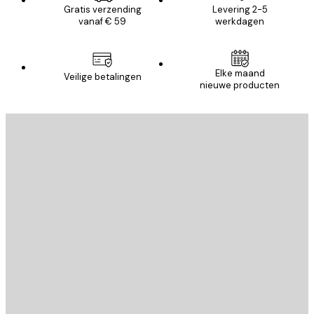
Gratis verzending
Levering 2-5
vanaf € 59
werkdagen
Elke maand
Veilige betalingen
nieuwe producten
E-mail
VERSTUUR
Store
Poster Store
Klantenservice