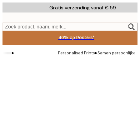
Skip
Gratis verzending vanaf € 59
to
main
content.
Zoek product, naam, merk...
40% op Posters*
▸
▸
Personalised Prints
Samen persoonlijke p