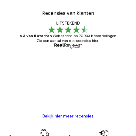
Recensies van klanten
UITSTEKEND
4.3 van 5 sterren
Gebaseerd op 70933 beoordelingen.
Zie een aantal van de recensies hier.
Geverifieerde koper
Recensies
van
Zeer tevreden
klanten
26 mei
Brenda W
Bekijk hier meer recensies