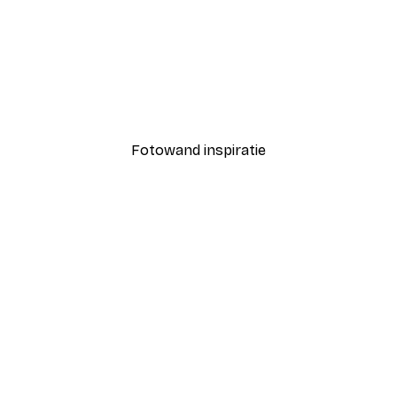
-40%*
Coco Poster
Vanaf € 7,77
€ 12,95
Fotowand inspiratie