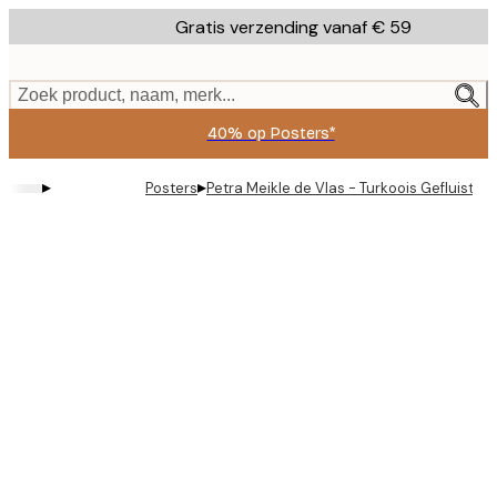
Skip
Gratis verzending vanaf € 59
to
main
content.
Zoek product, naam, merk...
40% op Posters*
▸
▸
Posters
Petra Meikle de Vlas - Turkoois Gefluister 