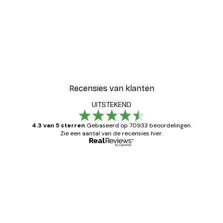
Recensies van klanten
UITSTEKEND
4.3 van 5 sterren
Gebaseerd op 70933 beoordelingen.
Zie een aantal van de recensies hier.
Geverifieerde koper
Recensies
van
Zeer tevreden
klanten