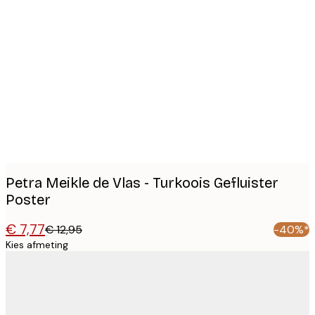
Product
images
Petra Meikle de Vlas - Turkoois Gefluister
Poster
€ 7,77
€ 12,95
-40%*
Kies afmeting