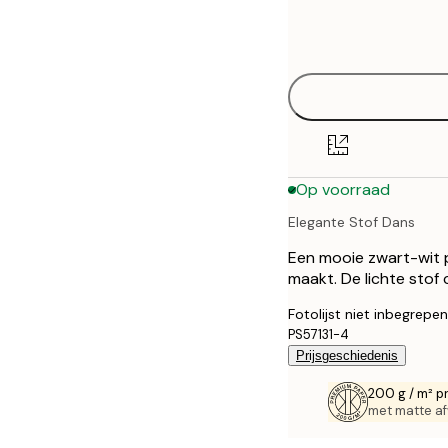
Frame
21x30 cm
options
30x40 cm
40x50 cm
50x70 cm
Op voorraad
70x100 cm
Elegante Stof Dans
100x150 cm
Een mooie zwart-wit p
maakt. De lichte sto
Fotolijst niet inbegrepen
PS57131-4
Prijsgeschiedenis
200 g / m² p
met matte af