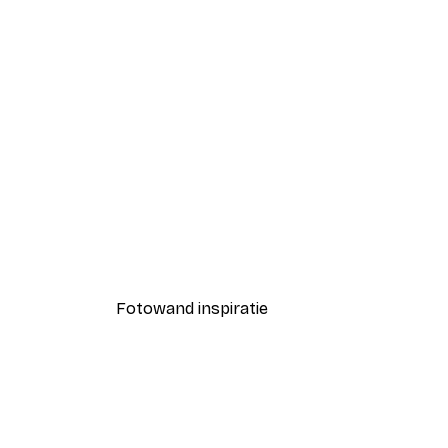
-40%*
Coco Poster
Vanaf € 7,77
€ 12,95
Fotowand inspiratie