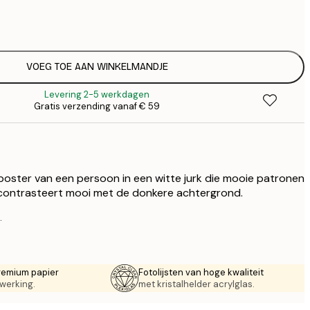
€
€
€ 
€
€ 
VOEG TOE AAN WINKELMANDJE
€
Levering 2-5 werkdagen
€ 
Gratis verzending vanaf € 59
€
€ 
€
€ 
oster van een persoon in een witte jurk die mooie patronen
f contrasteert mooi met de donkere achtergrond.
.
remium papier
Fotolijsten van hoge kwaliteit
werking.
met kristalhelder acrylglas.