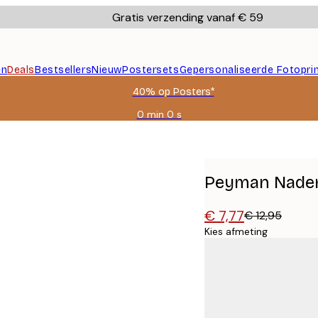
Gratis verzending vanaf € 59
en
Deals
Bestsellers
Nieuw
Postersets
Gepersonaliseerde Fotopri
40% op Posters*
0 min
0 s
Geldig
tot:
r
2026-
08-
09
Peyman Naderi
€ 7,77
€ 12,95
Kies afmeting