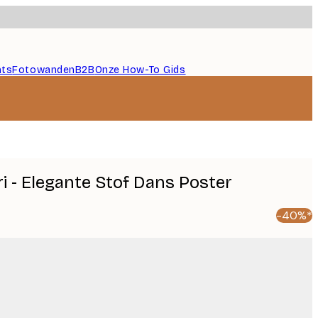
nts
Fotowanden
B2B
Onze How-To Gids
 - Elegante Stof Dans Poster
-40%*