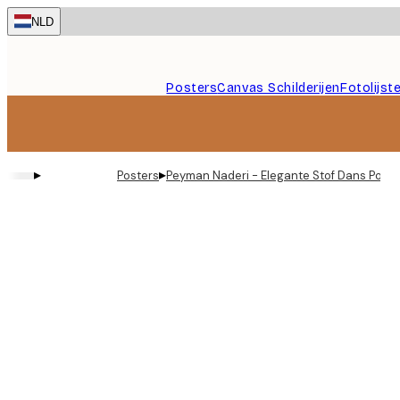
Skip
NLD
to
main
content.
Posters
Canvas Schilderijen
Fotolijst
▸
▸
Posters
Peyman Naderi - Elegante Stof Dans Poste