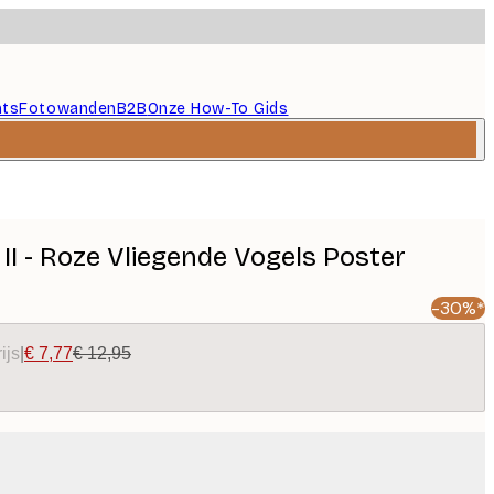
nts
Fotowanden
B2B
Onze How-To Gids
 II - Roze Vliegende Vogels Poster
-30%*
ijs
|
€ 7,77
€ 12,95