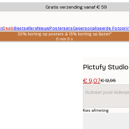
Gratis verzending vanaf € 59
en
Deals
Bestsellers
Nieuw
Postersets
Gepersonaliseerde Fotopri
30% korting op posters & 15% korting op lijsten*
0 min
0 s
Geldig
tot:
oster
2026-
08-
06
Pictufy Studio
€ 9,07
€ 12,95
Activeer jouw ledenpr
Kies afmeting