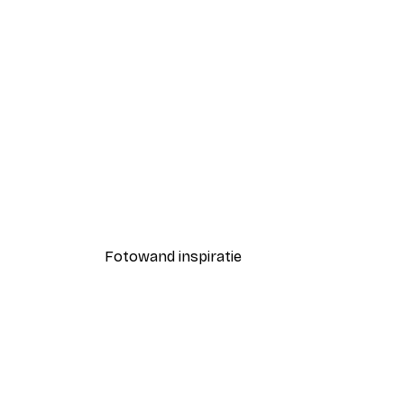
-30%*
Luipaard Poster
Vanaf € 15,02
€ 21,45
Fotowand inspiratie