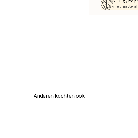
200 g / m² p
met matte af
Anderen kochten ook