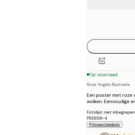
Frame
21x30 cm
options
30x40 cm
50x70 cm
70x100 cm
Op voorraad
Roze Vogels Illustratie
Een poster met roze v
wolken. Eenvoudige e
Fotolijst niet inbegrepen
PS56139-4
Prijsgeschiedenis