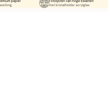
remium papier
Fotolijsten van hoge kwaliteit
werking.
met kristalhelder acrylglas.