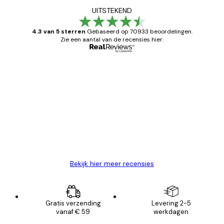
UITSTEKEND
4.3 van 5 sterren
Gebaseerd op 70933 beoordelingen.
Zie een aantal van de recensies hier.
Geverifieerde koper
Recensies
van
Zeer tevreden
klanten
26 mei
Brenda W
Bekijk hier meer recensies
Gratis verzending
Levering 2-5
vanaf € 59
werkdagen