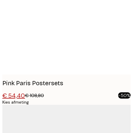
Product
images
Pink Paris Postersets
€ 54,40
€ 108,80
-50%
Kies afmeting