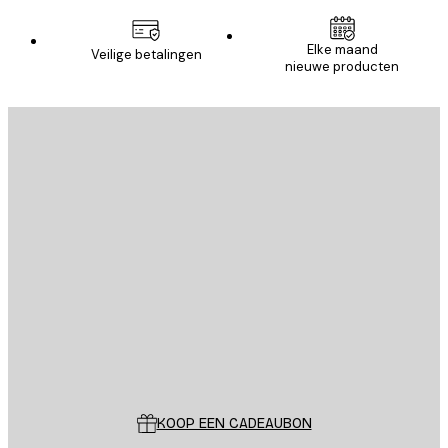
Elke maand
Veilige betalingen
nieuwe producten
E-mail
VERSTUUR
Store
Poster Store
Klantenservice
KOOP EEN CADEAUBON