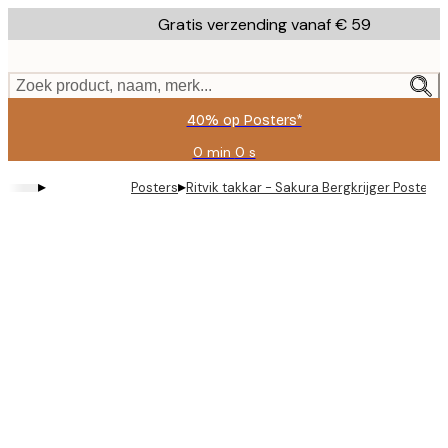
Skip
Gratis verzending vanaf € 59
to
main
content.
Zoek product, naam, merk...
40% op Posters*
0 min
0 s
Geldig
tot:
▸
▸
Posters
Ritvik takkar - Sakura Bergkrijger Poster
2026-
08-
09