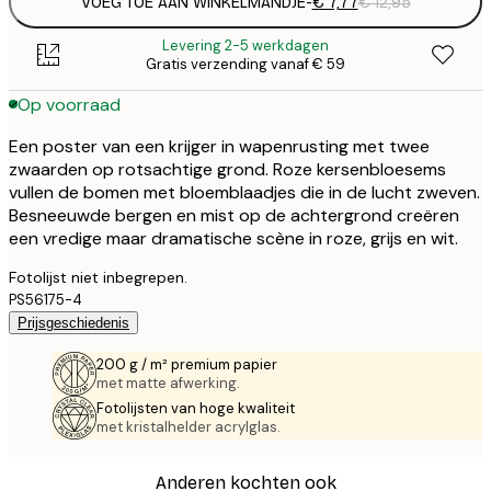
VOEG TOE AAN WINKELMANDJE
-
€ 7,77
€ 12,95
Levering 2-5 werkdagen
Gratis verzending vanaf € 59
Op voorraad
Een poster van een krijger in wapenrusting met twee
zwaarden op rotsachtige grond. Roze kersenbloesems
vullen de bomen met bloemblaadjes die in de lucht zweven.
Besneeuwde bergen en mist op de achtergrond creëren
een vredige maar dramatische scène in roze, grijs en wit.
Fotolijst niet inbegrepen.
PS56175-4
Prijsgeschiedenis
200 g / m² premium papier
met matte afwerking.
Fotolijsten van hoge kwaliteit
met kristalhelder acrylglas.
Anderen kochten ook