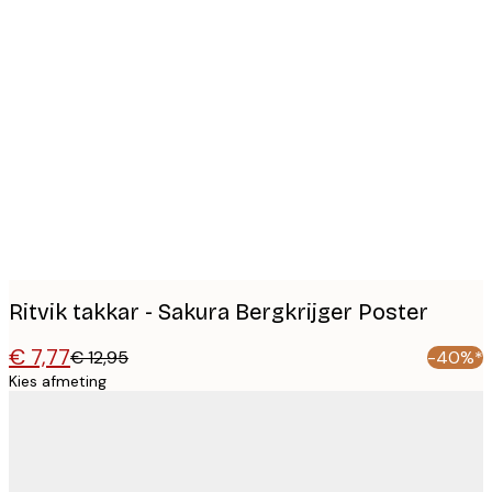
Product
images
Ritvik takkar - Sakura Bergkrijger Poster
€ 7,77
€ 12,95
-40%*
Kies afmeting