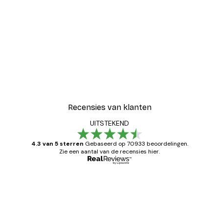
Recensies van klanten
UITSTEKEND
4.3 van 5 sterren
Gebaseerd op 70933 beoordelingen.
Zie een aantal van de recensies hier.
Geverifieerde koper
Recensies
van
Zeer tevreden
klanten