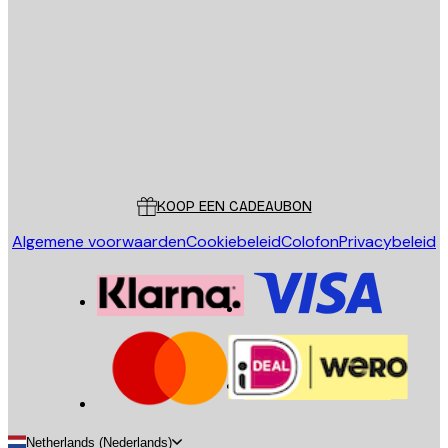
E-mail
VERSTUUR
Store
Poster Store
Klantenservice
KOOP EEN CADEAUBON
Algemene voorwaarden
Cookiebeleid
Colofon
Privacybeleid
Netherlands (Nederlands)