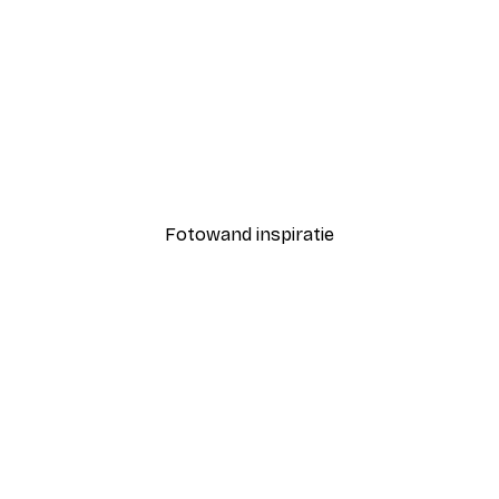
-40%*
Coco Poster
Vanaf € 7,77
€ 12,95
Fotowand inspiratie