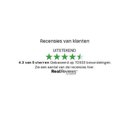
Recensies van klanten
UITSTEKEND
4.3 van 5 sterren
Gebaseerd op 70933 beoordelingen.
Zie een aantal van de recensies hier.
Geverifieerde koper
Recensies
van
Zeer tevreden
klanten
26 mei
Brenda W