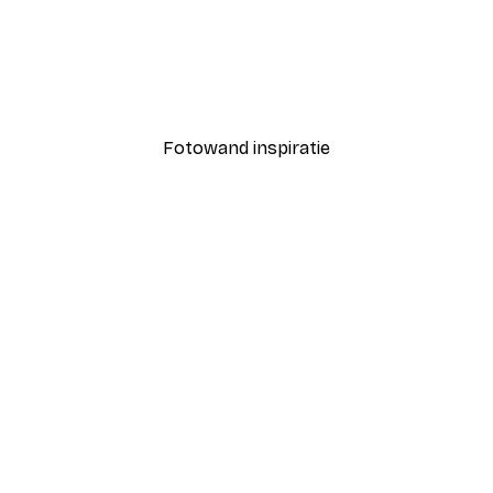
-40%*
Coco Poster
Vanaf € 7,77
€ 12,95
Fotowand inspiratie