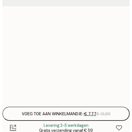
€
21x30 cm
€
€ 
30x40 cm
€
€ 
50x70 cm
€
€ 
70x100 cm
€
€ 
100x150 cm
Frame
options
VOEG TOE AAN WINKELMANDJE
-
€ 7,77
€ 12,95
Levering 2-5 werkdagen
Gratis verzending vanaf € 59