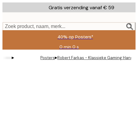
Skip
Gratis verzending vanaf € 59
to
main
content.
Zoek product, naam, merk...
40% op Posters*
0 min
0 s
Geldig
tot:
▸
▸
Posters
Robert Farkas - Klassieke Gaming Handhe
2026-
08-
09