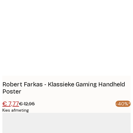
Product
images
Robert Farkas - Klassieke Gaming Handheld
Poster
€ 7,77
€ 12,95
-40%*
Kies afmeting