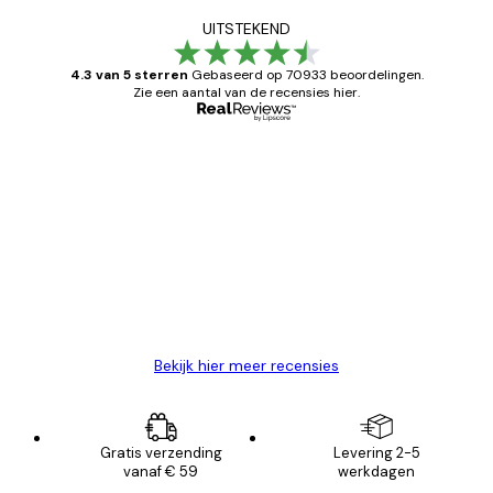
UITSTEKEND
4.3 van 5 sterren
Gebaseerd op 70933 beoordelingen.
Zie een aantal van de recensies hier.
Geverifieerde koper
Recensies
van
Zeer tevreden
klanten
26 mei
Brenda W
Bekijk hier meer recensies
Gratis verzending
Levering 2-5
vanaf € 59
werkdagen