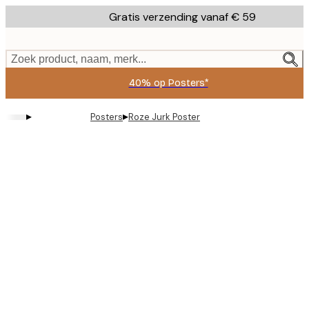
Skip
Gratis verzending vanaf € 59
to
main
content.
Zoek product, naam, merk...
40% op Posters*
▸
▸
Posters
Roze Jurk Poster