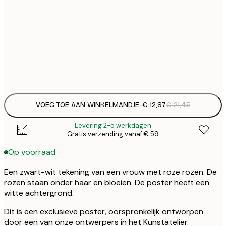
€ 
30x40 cm
€
€ 
50x70 cm
€
Frame
options
VOEG TOE AAN WINKELMANDJE
-
€ 12,87
€ 21,45
Levering 2-5 werkdagen
Gratis verzending vanaf € 59
Op voorraad
Een zwart-wit tekening van een vrouw met roze rozen. De
rozen staan onder haar en bloeien. De poster heeft een
witte achtergrond.
Dit is een exclusieve poster, oorspronkelijk ontworpen
door een van onze ontwerpers in het Kunstatelier.