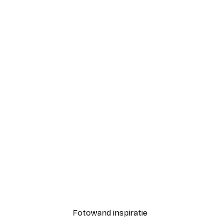
-40%*
Coco Poster
Vanaf € 7,77
€ 12,95
Fotowand inspiratie