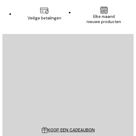
Elke maand
Veilige betalingen
nieuwe producten
E-mail
VERSTUUR
Store
Poster Store
Klantenservice
KOOP EEN CADEAUBON