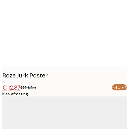
Product
images
Roze Jurk Poster
€ 12,87
€ 21,45
-40%*
Kies afmeting