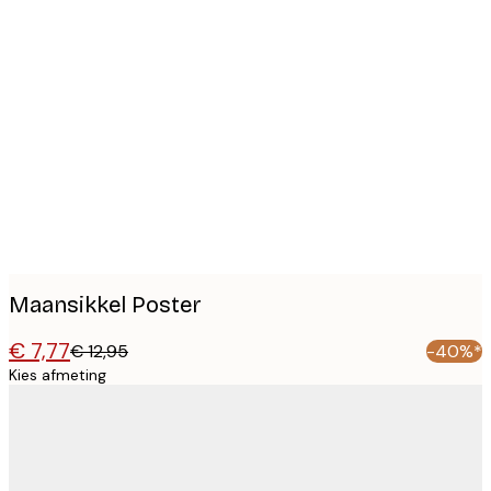
Product
images
Maansikkel Poster
€ 7,77
€ 12,95
-40%*
Kies afmeting