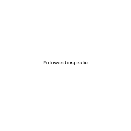
-40%*
Coco Poster
Vanaf € 7,77
€ 12,95
Fotowand inspiratie