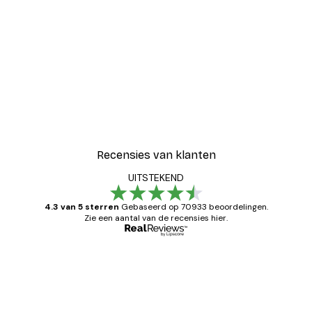
Recensies van klanten
UITSTEKEND
4.3 van 5 sterren
Gebaseerd op 70933 beoordelingen.
Zie een aantal van de recensies hier.
Geverifieerde koper
Recensies
van
Zeer tevreden
klanten