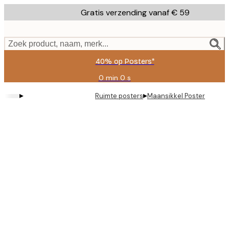
Skip
Gratis verzending vanaf € 59
to
main
content.
Zoek product, naam, merk...
40% op Posters*
0 min
0 s
Geldig
tot:
▸
▸
Ruimte posters
Maansikkel Poster
2026-
08-
09