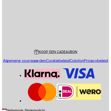
E-mail
VERSTUUR
Store
Poster Store
Klantenservice
KOOP EEN CADEAUBON
Algemene voorwaarden
Cookiebeleid
Colofon
Privacybeleid
Netherlands (Nederlands)